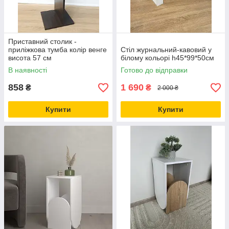
Приставний столик -
приліжкова тумба колір венге
Стіл журнальний-кавовий у
висота 57 см
білому кольорі h45*99*50см
В наявності
Готово до відправки
858
1 690
₴
₴
2 000 ₴
Купити
Купити