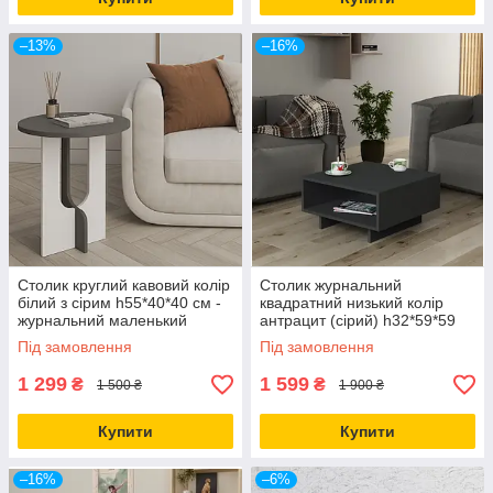
–13%
–16%
Столик круглий кавовий колір
Столик журнальний
білий з сірим h55*40*40 см -
квадратний низький колір
журнальний маленький
антрацит (сірий) h32*59*59
столик
см
Під замовлення
Під замовлення
1 299
1 599
₴
₴
1 500 ₴
1 900 ₴
Купити
Купити
–16%
–6%