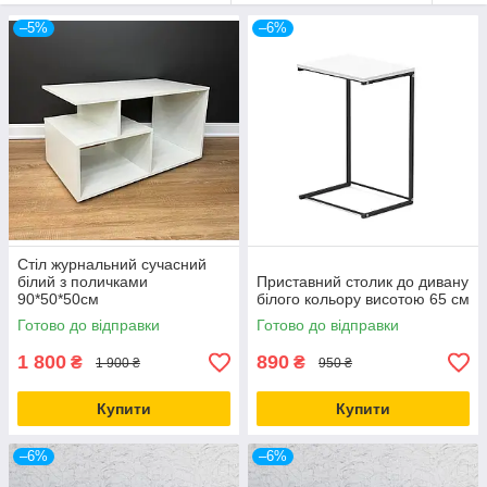
–5%
–6%
Стіл журнальний сучасний
білий з поличками
Приставний столик до дивану
90*50*50см
білого кольору висотою 65 см
Готово до відправки
Готово до відправки
1 800
890
₴
₴
1 900 ₴
950 ₴
Купити
Купити
–6%
–6%