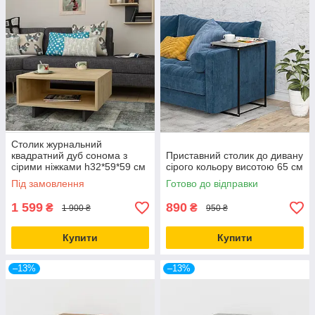
Столик журнальний
квадратний дуб сонома з
Приставний столик до дивану
сірими ніжками h32*59*59 см
сірого кольору висотою 65 см
Під замовлення
Готово до відправки
1 599
890
₴
₴
1 900 ₴
950 ₴
Купити
Купити
–13%
–13%