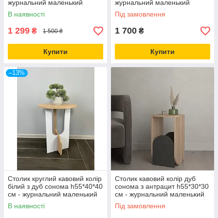
журнальний маленький
журнальний маленький
столик
столик
В наявності
Під замовлення
1 299
1 700
₴
₴
1 500 ₴
Купити
Купити
–13%
Столик круглий кавовий колір
Столик кавовий колір дуб
білий з дуб сонома h55*40*40
сонома з антрацит h55*30*30
см - журнальний маленький
см - журнальний маленький
столик
столик
В наявності
Під замовлення