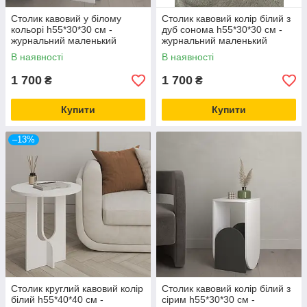
Столик кавовий у білому
Столик кавовий колір білий з
кольорі h55*30*30 см -
дуб сонома h55*30*30 см -
журнальний маленький
журнальний маленький
столик
столик
В наявності
В наявності
1 700
1 700
₴
₴
Купити
Купити
–13%
Столик круглий кавовий колір
Столик кавовий колір білий з
білий h55*40*40 см -
сірим h55*30*30 см -