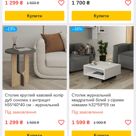
1 299
1 700
₴
₴
1 500 ₴
Купити
Купити
–13%
–16%
Столик круглий кавовий колір
Столик журнальний
дуб сонома з антрацит
квадратний білий з сірими
h55*40*40 см - журнальний
ніжками h32*59*59 см
столик
Під замовлення
Під замовлення
1 299
1 599
₴
₴
1 500 ₴
1 900 ₴
Купити
Купити