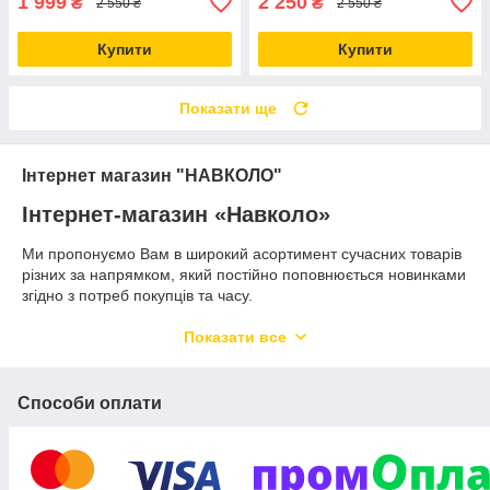
1 999
2 250
₴
₴
2 550 ₴
2 550 ₴
Купити
Купити
Показати ще
Інтернет магазин "НАВКОЛО"
Інтернет-магазин «Навколо»
Ми пропонуємо Вам в широкий асортимент сучасних товарів
різних за напрямком, який постійно поповнюється новинками
згідно з потреб покупців та часу.
В магазині «Навколо» у Вас є змога придбати всі необхідні
Показати все
товари відмінної якості за дуже смачними цінами,
економлячи при цьому свій час та бюджет, а саме:
смарт меблі
Способи оплати
Пуфіки трансформери
Ліжка
Дивани