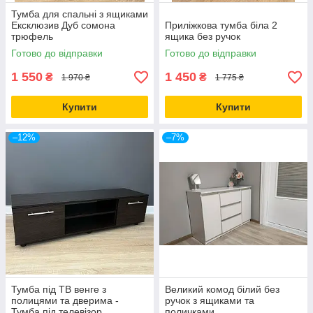
Тумба для спальні з ящиками
Ексклюзив Дуб сомона
Приліжкова тумба біла 2
трюфель
ящика без ручок
Готово до відправки
Готово до відправки
1 550
1 450
₴
₴
1 970 ₴
1 775 ₴
Купити
Купити
–12%
–7%
Тумба під ТВ венге з
Великий комод білий без
полицями та дверима -
ручок з ящиками та
Тумба під телевізор
поличками