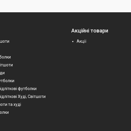
Акційні товари
тшоти
Акції
тболки
вітшоти
уди
утболки
підліткові футболки
ідліткові Худі, Світшоти
оти та худі
болки