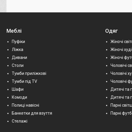
Меблі
Одяг
Пуфіки
Жіночі сві
Ліжка
Жіночі худі
Дивани
Жіночі фу
Столи
Чоловічі с
Тумби приліжкові
Чоловічі х
Тумби під TV
Чоловічі ф
Шафи
Дитячі та 
Комоди
Дитячі та п
Полиці навісні
Парні світш
Банкетки для взуття
Парні фут
Стелажі