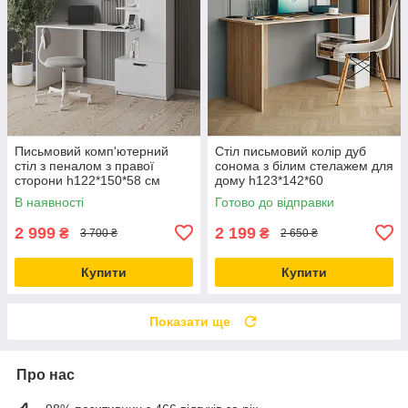
Письмовий комп'ютерний
Стіл письмовий колір дуб
стіл з пеналом з правої
сонома з білим стелажем для
сторони h122*150*58 см
дому h123*142*60
В наявності
Готово до відправки
2 999
2 199
₴
₴
3 700 ₴
2 650 ₴
Купити
Купити
Показати ще
Про нас