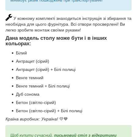
мінімізує ризик пошкоджень при транспортуванні!
У кожному комплекті знаходиться інструкція зі збирання та
необхідна для цього фурнітура. Всі отвори просверлені! Ви
легко зробите монтаж своїми руками!
Дана модель столу може бути і в інших
кольорах
:
Білий
Антрацит (сірий)
Антрацит (сірий) + Білі полиці
Венге темний
Венге темний + Білі полиці
Дуб сонома
Бетон (світло-сірий)
Бетон (світло-сірий) + Білі полиці
Країна виробник: Україна!
💛💙
Щоб купити сучасний,
письмовий стіл з відкритими