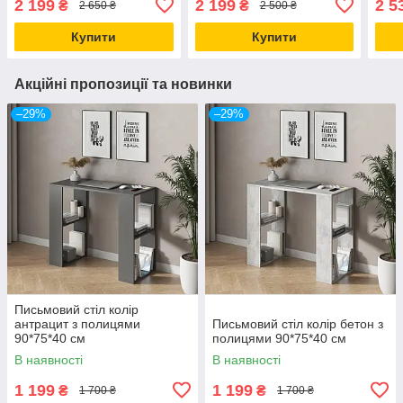
2 199
2 199
2 5
₴
₴
2 650 ₴
2 500 ₴
Купити
Купити
Акційні пропозиції та новинки
–29%
–29%
Письмовий стіл колір
антрацит з полицями
Письмовий стіл колір бетон з
90*75*40 см
полицями 90*75*40 см
В наявності
В наявності
1 199
1 199
₴
₴
1 700 ₴
1 700 ₴