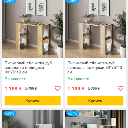
–29%
–29%
Письмовий стіл колір дуб
Письмовий стіл колір дуб
аппалачі з полицями
сонома з полицями 90*75*40
90*75*40 см
см
В наявності
В наявності
1 199
1 199
₴
₴
1 700 ₴
1 700 ₴
Купити
Купити
–19%
–17%