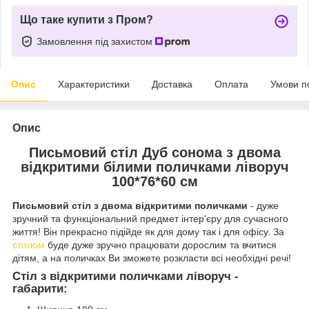
Що таке купити з Пром?
Замовлення під захистом
Опис
Характеристики
Доставка
Оплата
Умови п
Опис
Письмовий стіл Дуб сонома з двома
відкритими білими поличками ліворуч
100*76*60 см
Письмовий стіл з двома відкритими поличками
- дуже
зручний та функціональний предмет інтер'єру для сучасного
життя! Він прекрасно підійде як для дому так і для офісу. За
столом
буде дуже зручно працювати дорослим та вчитися
дітям, а на поличках Ви зможете розкласти всі необхідні речі!
Стіл з відкритими поличками ліворуч -
габарити: