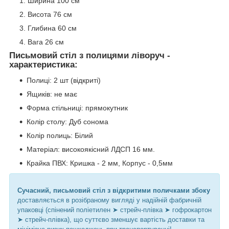
Ширина 100 см
Висота 76 см
Глибина 60 см
Вага 26 см
Письмовий стіл з полицями ліворуч -
характеристика:
Полиці: 2 шт (відкриті)
Ящиків: не має
Форма стільниці: прямокутник
Колір столу: Дуб сонома
Колір полиць: Білий
Матеріал: високоякісний ЛДСП 16 мм.
Крайка ПВХ: Кришка - 2 мм, Корпус - 0,5мм
Сучасний, письмовий стіл з відкритими поличками збоку
доставляється в розібраному вигляді у надійній фабричній
упаковці (спінений поліетилен ➤ стрейч-плівка ➤ гофрокартон
➤ стрейч-плівка), що суттєво зменшує вартість доставки та