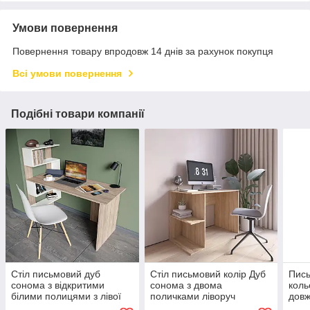
Умови повернення
Повернення товару впродовж 14 днів за рахунок покупця
Всі умови повернення
Подібні товари компанії
Стіл письмовий дуб
Стіл письмовий колір Дуб
Пись
сонома з відкритими
сонома з двома
коль
білими полицями з лівої
поличками ліворуч
довж
сторони h123*142*60
100*76*60 см
шухл