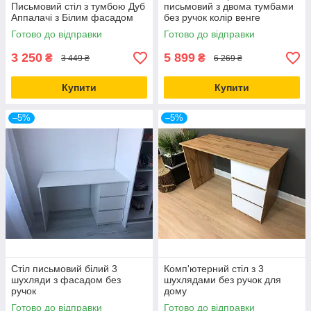
Письмовий стіл з тумбою Дуб
письмовий з двома тумбами
Аппалачі з Білим фасадом
без ручок колір венге
139*75*53 см
Готово до відправки
Готово до відправки
3 250
5 899
₴
₴
3 449 ₴
6 269 ₴
Купити
Купити
–5%
–5%
Стіл письмовий білий 3
Комп'ютерний стіл з 3
шухляди з фасадом без
шухлядами без ручок для
ручок
дому
Готово до відправки
Готово до відправки