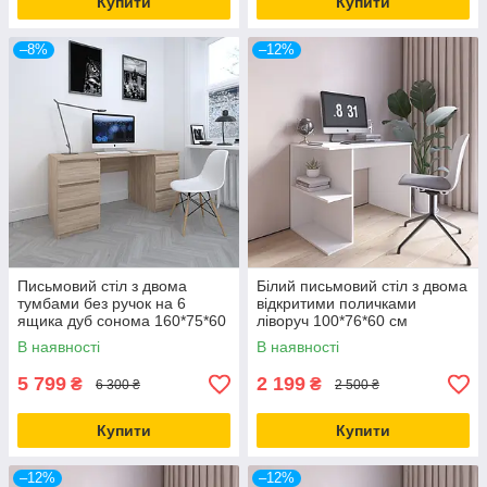
Купити
Купити
–8%
–12%
Письмовий стіл з двома
Білий письмовий стіл з двома
тумбами без ручок на 6
відкритими поличками
ящика дуб сонома 160*75*60
ліворуч 100*76*60 см
см
В наявності
В наявності
5 799
2 199
₴
₴
6 300 ₴
2 500 ₴
Купити
Купити
–12%
–12%