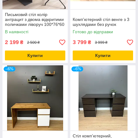
Письмовий стіл колір
антрацит з двома відкритими
Комп'ютерний стіл венге з 3
поличками ліворуч 100*76*60
шухлядами без ручок
см
В наявності
Готово до відправки
2 199
3 799
₴
₴
2 500 ₴
3 999 ₴
Купити
Купити
–6%
–6%
Стіл комп'ютерний,