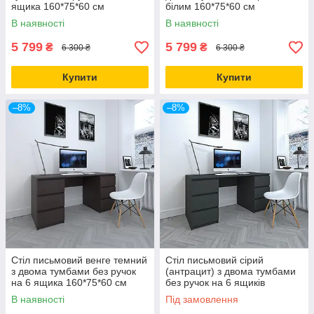
ящика 160*75*60 см
білим 160*75*60 см
В наявності
В наявності
5 799
5 799
₴
₴
6 300 ₴
6 300 ₴
Купити
Купити
–8%
–8%
Стіл письмовий венге темний
Стіл письмовий сірий
з двома тумбами без ручок
(антрацит) з двома тумбами
на 6 ящика 160*75*60 см
без ручок на 6 ящиків
160*75*60 см
В наявності
Під замовлення