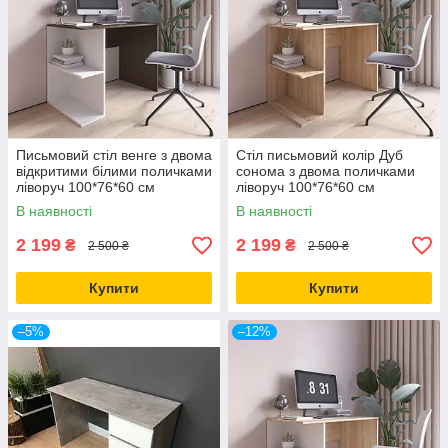
Письмовий стіл венге з двома
Стіл письмовий колір Дуб
відкритими білими поличками
сонома з двома поличками
ліворуч 100*76*60 см
ліворуч 100*76*60 см
В наявності
В наявності
2 199
2 199
₴
₴
2 500 ₴
2 500 ₴
Купити
Купити
–5%
–12%