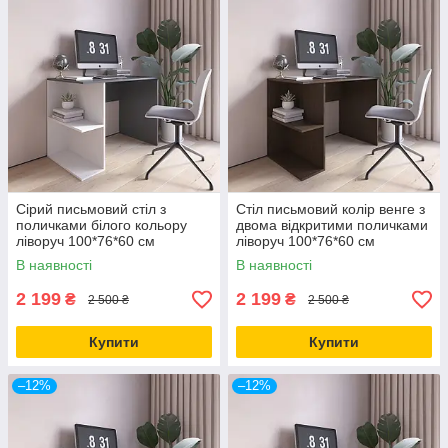
Сірий письмовий стіл з
Стіл письмовий колір венге з
поличками білого кольору
двома відкритими поличками
ліворуч 100*76*60 см
ліворуч 100*76*60 см
В наявності
В наявності
2 199
2 199
₴
₴
2 500 ₴
2 500 ₴
Купити
Купити
–12%
–12%