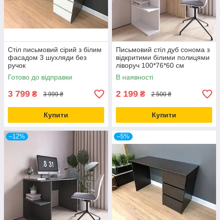
Стіл письмовий сірий з білим
Письмовий стіл дуб сонома з
фасадом 3 шухляди без
відкритими білими полицями
ручок
ліворуч 100*76*60 см
Готово до відправки
В наявності
3 799
2 199
₴
₴
3 999 ₴
2 500 ₴
Купити
Купити
–12%
–5%