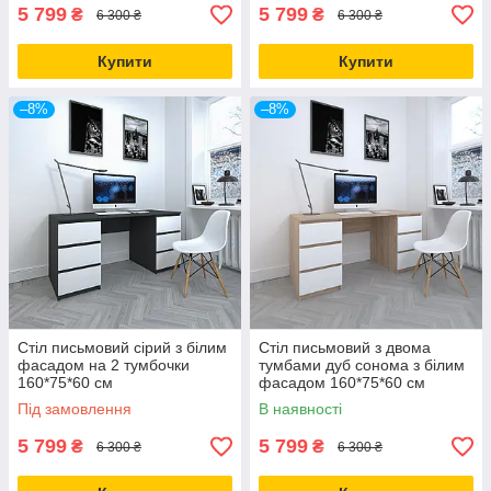
5 799
5 799
₴
₴
6 300 ₴
6 300 ₴
Купити
Купити
–8%
–8%
Стіл письмовий сірий з білим
Стіл письмовий з двома
фасадом на 2 тумбочки
тумбами дуб сонома з білим
160*75*60 см
фасадом 160*75*60 см
Під замовлення
В наявності
5 799
5 799
₴
₴
6 300 ₴
6 300 ₴