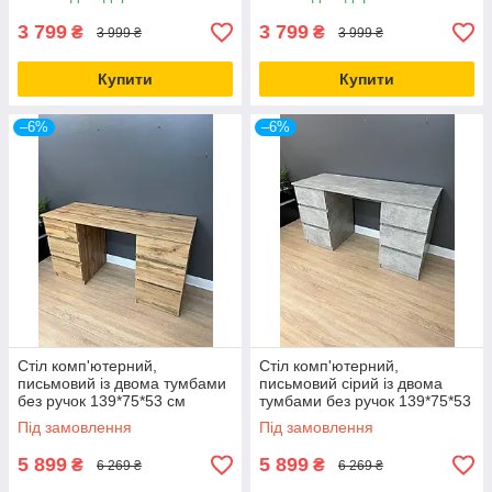
3 799
3 799
₴
₴
3 999 ₴
3 999 ₴
Купити
Купити
–6%
–6%
Стіл комп'ютерний,
Стіл комп'ютерний,
письмовий із двома тумбами
письмовий сірий із двома
без ручок 139*75*53 см
тумбами без ручок 139*75*53
см
Під замовлення
Під замовлення
5 899
5 899
₴
₴
6 269 ₴
6 269 ₴