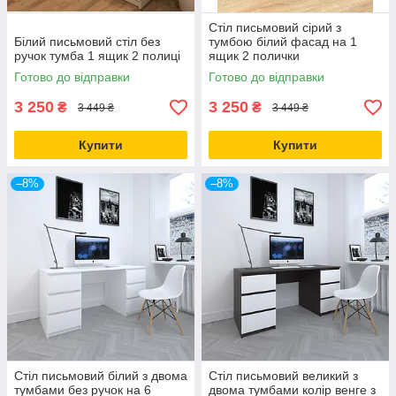
Стіл письмовий сірий з
Білий письмовий стіл без
тумбою білий фасад на 1
ручок тумба 1 ящик 2 полиці
ящик 2 полички
Готово до відправки
Готово до відправки
3 250
3 250
₴
₴
3 449 ₴
3 449 ₴
Купити
Купити
–8%
–8%
Стіл письмовий білий з двома
Стіл письмовий великий з
тумбами без ручок на 6
двома тумбами колір венге з