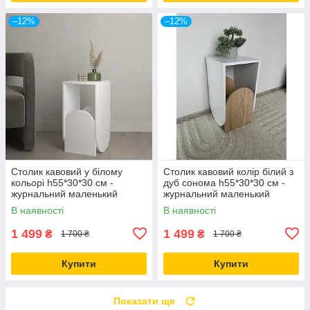
–12%
–12%
Столик кавовий у білому
Столик кавовий колір білий з
кольорі h55*30*30 см -
дуб сонома h55*30*30 см -
журнальний маленький
журнальний маленький
столик
столик
В наявності
В наявності
1 499
1 499
₴
₴
1 700 ₴
1 700 ₴
Купити
Купити
Показати ще