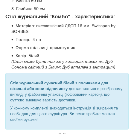
Висота 50 см
Глибина 50 см
Стіл журнальний "Комбо" - характеристика:
Матеріал: високоякісний ЛДСП 16 мм. Swisspan by
SORBES
Полиць: 4 шт
Форма стільниці: прямокутник
Колір: Білий
(Стіл може бути також у кольорах таких як: Дуб
Сонома світлий з Білим; Дуб аппалачі з антрацит)
Стіл журнальний сучасний білий з поличками для
вітальні або зони відпочинку
доставляється в розібраному
вигляді у фабричній упаковці (гофрований картон), що
суттєво зменшує вартість доставки.
У кожному комплекті знаходиться інструкція зі збирання та
необхідна для цього фурнітура. Ви легко зробите монтаж
своїми руками!