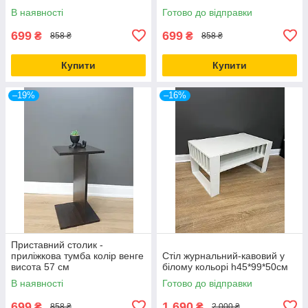
В наявності
Готово до відправки
699
699
₴
₴
858 ₴
858 ₴
Купити
Купити
–19%
–16%
Приставний столик -
приліжкова тумба колір венге
Стіл журнальний-кавовий у
висота 57 см
білому кольорі h45*99*50см
В наявності
Готово до відправки
699
1 690
₴
₴
858 ₴
2 000 ₴