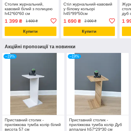
Столик журнальний,
Стіл журнальний-кавовий
Журн
кавовий білий з полицею
у білому кольорі
стол
h42*60*60 см
h45*99*50см
дуб 
1 399
1 690
1 9
₴
₴
1 600 ₴
2 000 ₴
Купити
Купити
Акційні пропозиції та новинки
–19%
–19%
Приставний столик -
Приставний столик -
приліжкова тумба колір білий
приліжкова тумба колір Дуб
висота 57 см
аппалачі h57*29*30 см