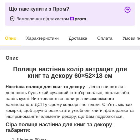
Що таке купити з Пром?
Замовлення під захистом
Опис
Характеристики
Доставка
Оплата
Умови п
Опис
Полиця настінна колір антрацит для
книг та декору 60×52×18 см
Настінна полиця для книг
та декору
- легко впишеться і
доповнить будь-який сучасний інтер'єр спальні, вітальні або
навіть кухні. Виготовляється полиця ​​з високоякісного
ламінованого ДСП у сірому кольорі і не тільки. Є п'ять містких
комірки, щоб зручно розмістити улюблені книги, фоторамки та
інші різноманітні елементи декору, що Вам подобаються.
Сіра полиця настінна для книг та декору -
габарити:
Ширина 60 см