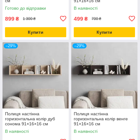
см
91×16×16 см
Готово до відправки
В наявності
899
499
₴
₴
1 300 ₴
700 ₴
Купити
Купити
–29%
–29%
Полиця настінна
Полиця настінна
горизонтальна колір дуб
горизонтальна колір венге
сонома 91×16×16 см
91×16×16 см
В наявності
В наявності