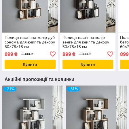
Полиця настінна колір дуб
Полиця настінна колір
Поли
сонома для книг та декору
венге для книг та декору
бето
60×78×18 см
60×78×18 см
60×
899
899
899
₴
₴
1 300 ₴
1 300 ₴
Купити
Купити
Акційні пропозиції та новинки
–31%
–31%