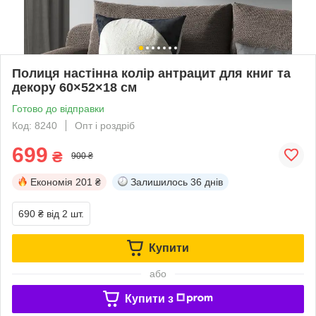
Полиця настінна колір антрацит для книг та
декору 60×52×18 см
Готово до відправки
Код: 8240
Опт і роздріб
699
₴
900 ₴
Економія
201 ₴
Залишилось
36 днів
690 ₴
від 2 шт.
Купити
або
Купити з