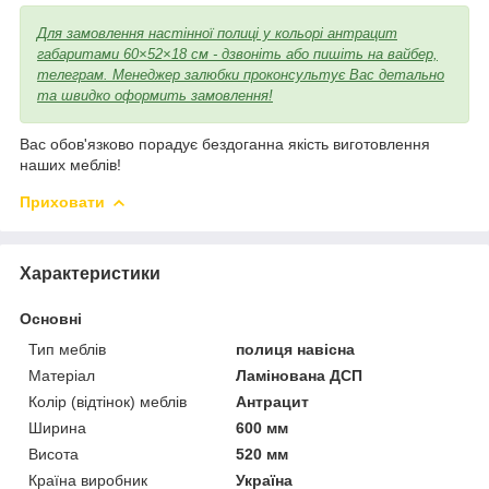
Для замовлення настінної полиці у кольорі антрацит
габаритами 60×52×18 см - дзвоніть або пишіть на вайбер,
телеграм. Менеджер залюбки проконсультує Вас детально
та швидко оформить замовлення!
Вас обов'язково порадує бездоганна якість виготовлення
наших меблів!
Приховати
Характеристики
Основні
Тип меблів
полиця навісна
Матеріал
Ламінована ДСП
Колір (відтінок) меблів
Антрацит
Ширина
600 мм
Висота
520 мм
Країна виробник
Україна