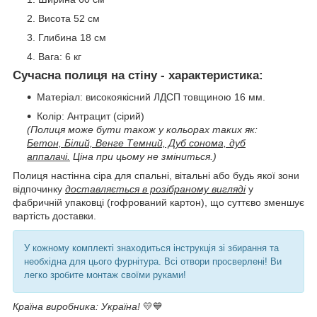
Висота 52 см
Глибина 18 см
Вага: 6 кг
Сучасна полиця на стіну - характеристика:
Матеріал: високоякісний ЛДСП товщиною 16 мм.
Колір: Антрацит (сірий)
(Полиця може бути також у кольорах таких як:
Бетон, Білий, Венге Темний, Дуб сонома, дуб
аппалачі.
Ціна при цьому не зміниться.)
Полиця настінна сіра для спальні, вітальні або будь якої зони
відпочинку
доставляється в розібраному вигляді
у
фабричній упаковці (гофрований картон), що суттєво зменшує
вартість доставки.
У кожному комплекті знаходиться інструкція зі збирання та
необхідна для цього фурнітура. Всі отвори просверлені! Ви
легко зробите монтаж своїми руками!
Країна виробника: Україна!
💛💙