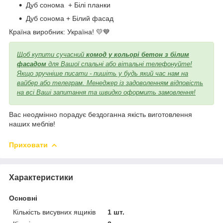
Дуб сонома + Білі планки
Дуб сонома + Білий фасад
Країна виробник: Україна! 💛💙
Щоб купити сучасний
комод у кольорі бетон з білим
фасадом
для Вашої спальні або вітальні телефонуйте!
Якщо зручніше писати - пишіть у будь який час нам на
вайбер або телеграм. Менеджер із задоволенням відповість
на всі Ваші запитання та швидко оформить замовлення!
Вас неодмінно порадує бездоганна якість виготовлення
наших меблів!
Приховати
Характеристики
Основні
Кількість висувних ящиків
1 шт.