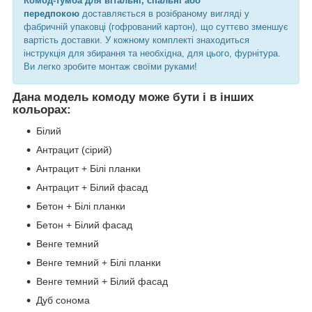
Комод-тумба для вітальні, спальні або
передпокою
доставляється в розібраному вигляді у
фабричній упаковці (гофрований картон), що суттєво зменшує
вартість доставки. У кожному комплекті знаходиться
інструкція для збирання та необхідна, для цього, фурнітура.
Ви легко зробите монтаж своїми руками!
Дана модель комоду може бути і в інших
кольорах
:
Білий
Антрацит (сірий)
Антрацит + Білі планки
Антрацит + Білий фасад
Бетон + Білі планки
Бетон + Білий фасад
Венге темний
Венге темний + Білі планки
Венге темний + Білий фасад
Дуб сонома