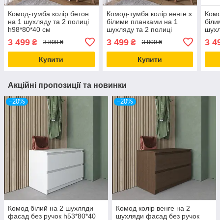
Комод-тумба колір бетон
Комод-тумба колір венге з
Комо
на 1 шухляду та 2 полиці
білими планками на 1
біли
h98*80*40 см
шухляду та 2 полиці
шухл
h98*80*40 см
h98*
3 499
3 499
3 4
₴
₴
3 800 ₴
3 800 ₴
Купити
Купити
Акційні пропозиції та новинки
–20%
–20%
Комод білий на 2 шухляди
Комод колір венге на 2
фасад без ручок h53*80*40
шухляди фасад без ручок