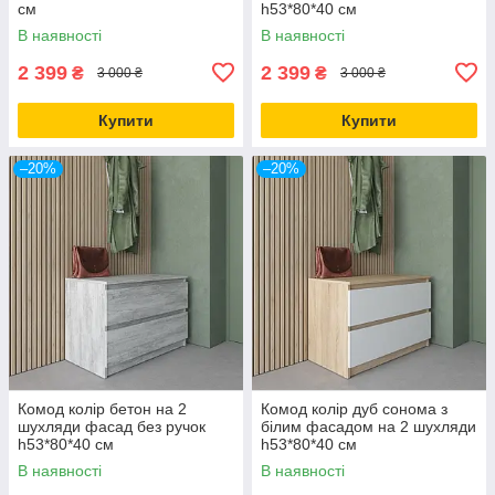
см
h53*80*40 см
В наявності
В наявності
2 399
2 399
₴
₴
3 000 ₴
3 000 ₴
Купити
Купити
–20%
–20%
Комод колір бетон на 2
Комод колір дуб сонома з
шухляди фасад без ручок
білим фасадом на 2 шухляди
h53*80*40 см
h53*80*40 см
В наявності
В наявності