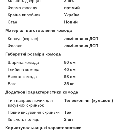
Кількість дверцят
2 шт.
Форма фасаду
прямий
Країна виробник
Україна
Стан
Новий
Матеріал виготовлення комода
Корпус (каркас)
ламінована ДСП
Фасади
ламінована ДСП
Габаритні розміри комода
Ширина комода
80 см
Глибина комода
40 см
Висота комода
98 см
Вага
35 кг
Додаткові характеристики комода
Тип направляючих для
Телескопічні (кулькові)
висувних скриньок
Повне висування скриньки
Так
Кількість полиць
2 шт
Користувальницькі характеристики