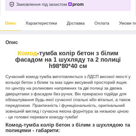
Замовлення під захистом
Опис
Характеристики
Доставка
Оплата
Умови п
Опис
Комод
-тумба колір бетон з білим
фасадом на 1 шухляду та 2 полиці
h98*80*40 см
Сучасний комод-тумба виготовляється з ЛДСП високої якості у
кольорі бетон з білим та має один висувний просторий ящик
по центру на роликових напрямних та дві полиці за двома
дверцятами з фасадом без ручок. Він прекрасно підійде для
облаштування будь-якої сучасної спальні або вітальні, а також
передпокою. Практичність і функціональність, оригінальний
зовнішній вигляд і сучасна якісна фурнітура за низькою ціною
- це головні переваги комоду-тумби!
Комод
-тумба
колір бетон з білим
з шухлядою та
полицями -
габарити: