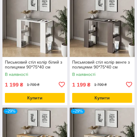
Письмовий стіл колір білий з
Письмовий стіл колір венге з
полицями 90*75*40 см
полицями 90*75*40 см
В наявності
В наявності
1 199
1 199
₴
₴
1 700 ₴
1 700 ₴
Купити
Купити
–29%
–29%