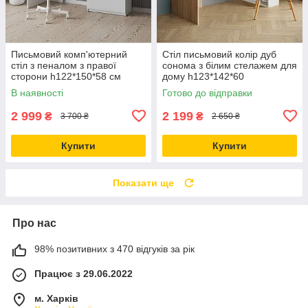
Письмовий комп'ютерний
Стіл письмовий колір дуб
стіл з пеналом з правої
сонома з білим стелажем для
сторони h122*150*58 см
дому h123*142*60
В наявності
Готово до відправки
2 999
2 199
₴
₴
3 700 ₴
2 650 ₴
Купити
Купити
Показати ще
Про нас
98% позитивних з 470 відгуків за рік
Працює з 29.06.2022
м. Харків