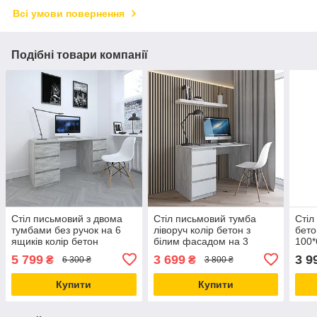
Всі умови повернення
Подібні товари компанії
Стіл письмовий з двома
Стіл письмовий тумба
Стіл
тумбами без ручок на 6
ліворуч колір бетон з
бето
ящиків колір бетон
білим фасадом на 3
100*
160*75*60 см
шухляди 120*76*60 см
5 799
3 699
3 9
₴
₴
6 300 ₴
3 800 ₴
Купити
Купити