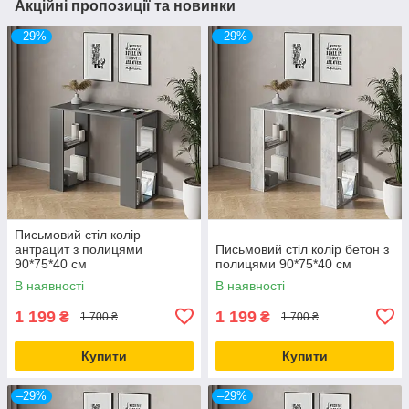
Акційні пропозиції та новинки
–29%
–29%
Письмовий стіл колір
антрацит з полицями
Письмовий стіл колір бетон з
90*75*40 см
полицями 90*75*40 см
В наявності
В наявності
1 199
1 199
₴
₴
1 700 ₴
1 700 ₴
Купити
Купити
–29%
–29%