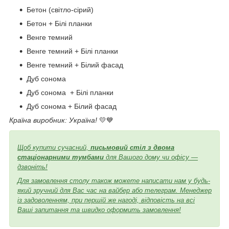
Бетон (світло-сірий)
Бетон + Білі планки
Венге темний
Венге темний + Білі планки
Венге темний + Білий фасад
Дуб сонома
Дуб сонома + Білі планки
Дуб сонома + Білий фасад
Країна виробник: Україна!
💛💙
Щоб купити сучасний,
письмовий стіл з двома
стаціонарними тумбами
для Вашого дому чи офісу —
дзвоніть!
Для замовлення столу також можете написати нам у будь-
який зручний для Вас час на вайбер або телеграм. Менеджер
із задоволенням, при першій же нагоді, відповість на всі
Ваші запитання та швидко оформить замовлення!