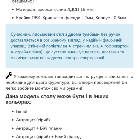
безшумно)
Матеріал: високоякісний ЛДСП 16 мм.
Крайка ПВХ: Кришка та фасади - 2мм, Корпус - 0,5мм
Сучасний, письмовий стіл з двома тумбами без ручок
доставляється в розібраному вигляді у надійній фабричній
упаковці (спінений поліетилен ➤ стрейч-плівка ➤ гофрокартон
➤ стрейч-плівка), що суттєво зменшує вартість доставки та
мінімізує ризик пошкоджень при транспортуванні!
У кожному комплекті знаходиться інструкція зі збирання та
необхідна для цього фурнітура. Всі отвори просверлені! Ви
легко зробите монтаж своїми руками!
Дана модель столу може бути і в інших
кольорах
:
Білий
Антрацит (сірий)
Антрацит + Білі планки
Антрацит (сірий) + Білий фасад