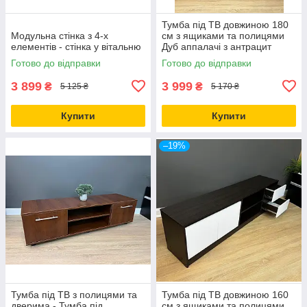
Тумба під ТВ довжиною 180
Модульна стінка з 4-х
см з ящиками та полицями
елементів - стінка у вітальню
Дуб аппалачі з антрацит
Готово до відправки
Готово до відправки
3 899
3 999
₴
₴
5 125 ₴
5 170 ₴
Купити
Купити
–19%
Тумба під ТВ з полицями та
Тумба під ТВ довжиною 160
дверима - Тумба під
см з ящиками та полицями