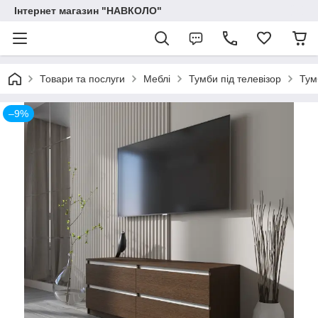
Інтернет магазин "НАВКОЛО"
Товари та послуги
Меблі
Тумби під телевізор
Тум
–9%