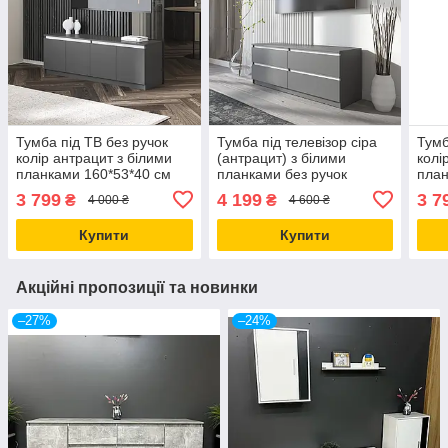
Тумба під ТВ без ручок
Тумба під телевізор сіра
Тумб
колір антрацит з білими
(антрацит) з білими
колі
планками 160*53*40 см
планками без ручок
план
140*53*40 см
3 799
4 199
3 7
₴
₴
4 000 ₴
4 600 ₴
Купити
Купити
Акційні пропозиції та новинки
–27%
–24%