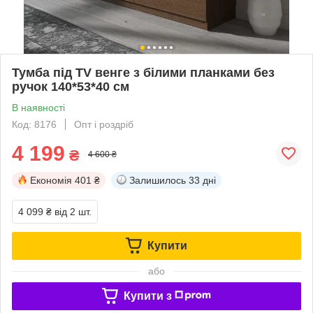
Тумба під TV венге з білими планками без
ручок 140*53*40 см
В наявності
Код: 8176
Опт і роздріб
4 199
₴
4 600 ₴
Економія
401 ₴
Залишилось
33 дні
4 099 ₴
від 2 шт.
Купити
або
Купити з