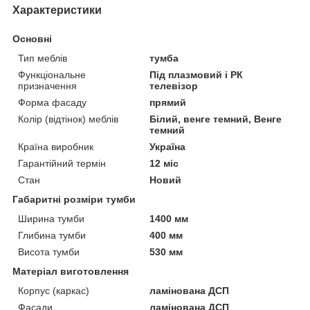
Характеристики
Основні
Тип меблів
тумба
Функціональне
Під плазмовий і РК
призначення
телевізор
Форма фасаду
прямий
Колір (відтінок) меблів
Білий, венге темний, Венге
темний
Країна виробник
Україна
Гарантійний термін
12 міс
Стан
Новий
Габаритні розміри тумби
Ширина тумби
1400 мм
Глибина тумби
400 мм
Висота тумби
530 мм
Матеріал виготовлення
Корпус (каркас)
ламінована ДСП
Фасади
ламінована ДСП