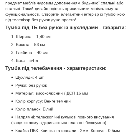
предмет меблів чудовим доповненням будь-якої спальні або
вітальні. Такий дизайн оцінять прихильники мінімалізму та
функціональності. Створити елегантний інтер'єр із тумбочкою
під телевізор без ручок дуже просто!
Тумба під ТБ без ручок із шухлядами - габарити:
Ширина – 1,40 см
Висота – 53 см
Глибина – 40 см
Вага – 54 кг
Тумба під телебачення - характеристики:
Шухляди: 4 шт
Ручки: без ручок
Матеріал: високоякісний ЛДСП 16 мм
Колір корпусу: Венге темний
Колір планок: Білий
Напрямні: телескопічні кулькові повного висування
(завдяки чому відкриваються плавно і безшумно)
Крайка ПВХ: Кришка та фасади - 2мм, Корпус - 0,5мм