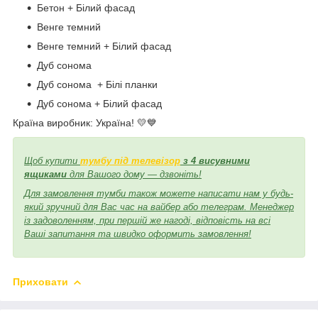
Бетон + Білий фасад
Венге темний
Венге темний + Білий фасад
Дуб сонома
Дуб сонома + Білі планки
Дуб сонома + Білий фасад
Країна виробник: Україна! 💛💙
Щоб купити
тумбу під телевізор
з 4 висувними
ящиками
для Вашого дому — дзвоніть!
Для замовлення тумби також можете написати нам у будь-
який зручний для Вас час на вайбер або телеграм. Менеджер
із задоволенням, при першій же нагоді, відповість на всі
Ваші запитання та швидко оформить замовлення!
Приховати