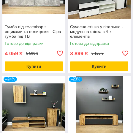
Тумба під телевізор з
Сучасна стінка у вітальню -
ящиками та полицями - Сіра
модульна стінка з 4-х
тумба під ТВ
елементів
Готово до відправки
Готово до відправки
4 059
3 899
₴
₴
5 590 ₴
5 125 ₴
Купити
Купити
–24%
–23%