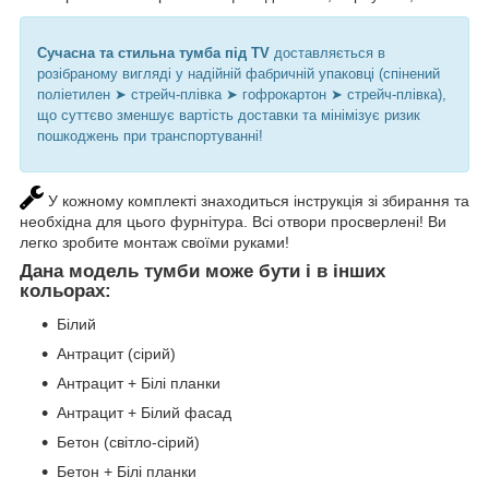
Сучасна та стильна тумба під TV
доставляється в
розібраному вигляді у надійній фабричній упаковці (спінений
поліетилен ➤ стрейч-плівка ➤ гофрокартон ➤ стрейч-плівка),
що суттєво зменшує вартість доставки та мінімізує ризик
пошкоджень при транспортуванні!
У кожному комплекті знаходиться інструкція зі збирання та
необхідна для цього фурнітура. Всі отвори просверлені! Ви
легко зробите монтаж своїми руками!
Дана модель тумби може бути і в інших
кольорах
:
Білий
Антрацит (сірий)
Антрацит + Білі планки
Антрацит + Білий фасад
Бетон (світло-сірий)
Бетон + Білі планки