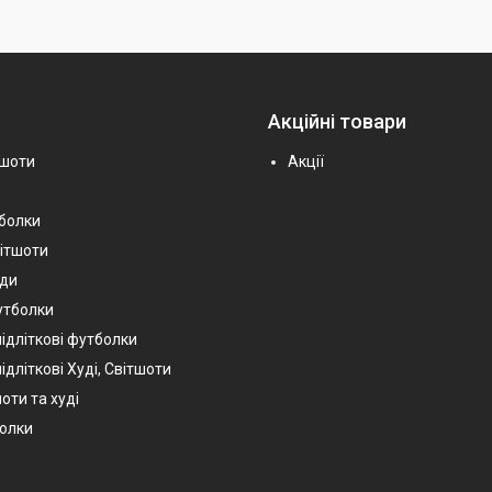
Акційні товари
тшоти
Акції
тболки
вітшоти
уди
утболки
підліткові футболки
ідліткові Худі, Світшоти
оти та худі
болки