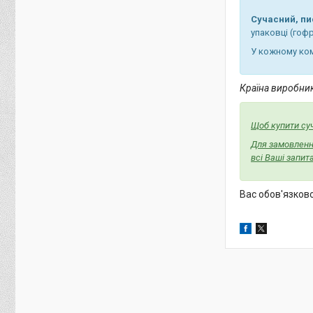
Сучасний, пи
упаковці (гоф
У кожному ком
Країна виробник
Щоб купити су
Для замовлення
всі Ваші запи
Вас обов'язков