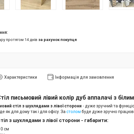
ару протягом 14 днів
за рахунок покупця
Характеристики
Інформація для замовлення
тіл письмовий лівий колір дуб аппалачі з біл
овий стіл з шухлядами з лівої сторони
- дуже зручний та функціо
де як для дому так і для офісу. За
столом
буде дуже зручно працюва
іл з шухлядами з лівої сторони - габарити:
0 см