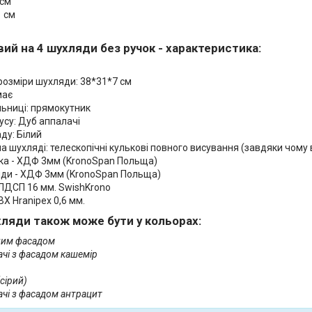
 см
1 см
ий на 4 шухляди без ручок - характеристика:
розміри шухляди: 38*31*7 см
має
льниці: прямокутник
усу: Дуб аппалачі
ду: Білий
а шухляді: телескопічні кулькові повного висування (завдяки чому
нка - ХДФ 3мм (KronoSpan Польща)
ди - ХДФ 3мм (KronoSpan Польща)
 ЛДСП 16 мм. SwishKrono
ВХ Hranipex 0,6 мм.
ухляди також може бути у кольорах:
ілим фасадом
чі з фасадом кашемір
сірий)
чі з фасадом антрацит