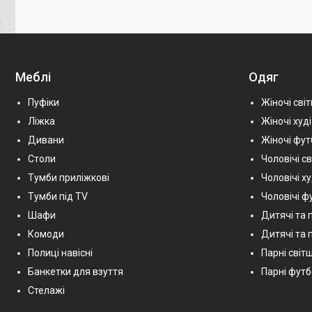
Меблі
Одяг
Пуфіки
Жіночі сві
Ліжка
Жіночі худі
Дивани
Жіночі фу
Столи
Чоловічі с
Тумби приліжкові
Чоловічі х
Тумби під TV
Чоловічі ф
Шафи
Дитячі та 
Комоди
Дитячі та п
Полиці навісні
Парні світш
Банкетки для взуття
Парні фут
Стелажі