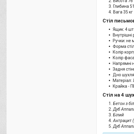
Висота 76
Глибина 5
Вага 35 кг
Стіл письмов
Ящик: 4 шт
Внутрішні 
Ручки: не 
Форма сті
Колір корп
Колір фаса
Напрямні н
Задня сті
Дно шухля
Матеріал:
Крайка - П
Стіл на 4 ш
Бетон з б
Дуб Аппала
Білий
Антрацит (
Дуб Аппала