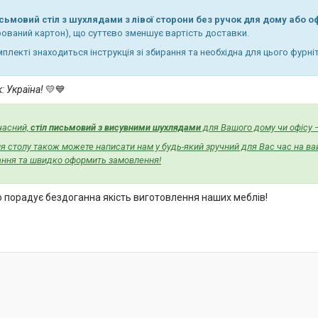
сьмовий стіл з шухлядами з лівої сторони без ручок для дому або о
рований картон), що суттєво зменшує вартість доставки.
плекті знаходиться інструкція зі збирання та необхідна для цього фурні
: Україна!
💛💙
часний,
стіл письмовий з висувними шухлядами
для Вашого дому чи офісу —
 столу також можете написати нам у будь-який зручний для Вас час на ва
тання та швидко оформить замовлення!
о порадує бездоганна якість виготовлення наших меблів!