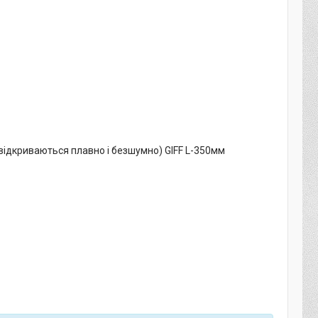
 відкриваються плавно і безшумно) GIFF L-350мм