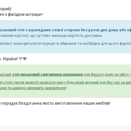
сірий)
чі з фасадом антрацит
сьмовий стіл з шухлядами з лівої сторони без ручок для дому або о
рований картон), що суттєво зменшує вартість доставки.
плекті знаходиться інструкція зі збирання та необхідна для цього фурні
: Україна!
💛💙
часний,
стіл письмовий з висувними шухлядами
для Вашого дому чи офісу —
 столу також можете написати нам у будь-який зручний для Вас час на ва
тання та швидко оформить замовлення!
о порадує бездоганна якість виготовлення наших меблів!