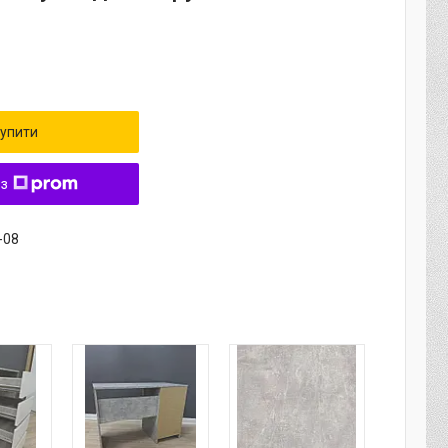
упити
 з
-08