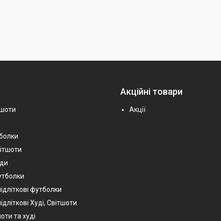
Акційні товари
тшоти
Акції
тболки
вітшоти
уди
утболки
підліткові футболки
ідліткові Худі, Світшоти
оти та худі