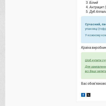
Білий
Антрацит (
Дуб Аппала
Сучасний, пи
упаковці (гоф
У кожному ком
Країна виробник
Щоб купити су
Для замовлення
всі Ваші запи
Вас обов'язков