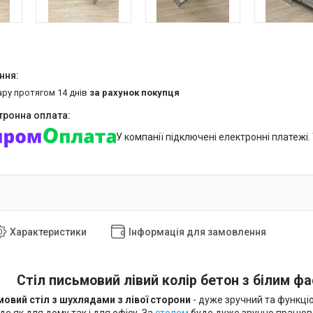
ару протягом 14 днів
за рахунок покупця
У компанії підключені електронні платежі
Характеристики
Інформація для замовлення
Стіл письмовий лівий колір бетон з білим ф
овий стіл з шухлядами з лівої сторони
- дуже зручний та функціо
де як для дому так і для офісу. За
столом
буде дуже зручно працюва