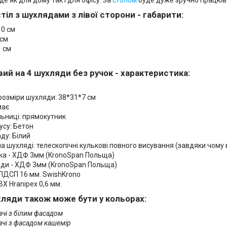
іл з шухлядами з лівої сторони - габарити:
0 см
 см
1 см
ий на 4 шухляди без ручок - характеристика:
розміри шухляди: 38*31*7 см
має
льниці: прямокутник
усу: Бетон
ду: Білий
а шухляді: телескопічні кулькові повного висування (завдяки чому
нка - ХДФ 3мм (KronoSpan Польща)
ди - ХДФ 3мм (KronoSpan Польща)
 ЛДСП 16 мм. SwishKrono
ВХ Hranipex 0,6 мм.
ухляди також може бути у кольорах:
чі з білим фасадом
чі з фасадом кашемір