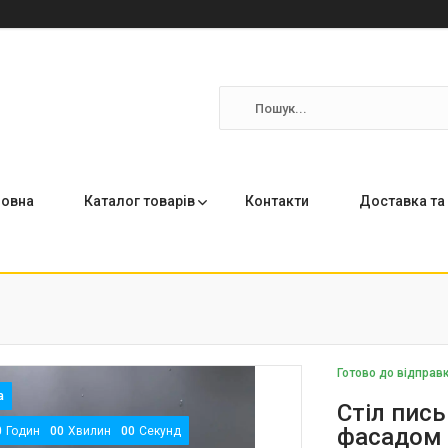
ловна
Каталог товарів
Контакти
Доставка та
Готово до відправ
Стіл пись
фасадом 
0
Годин
0
0
Хвилин
0
0
Секунд