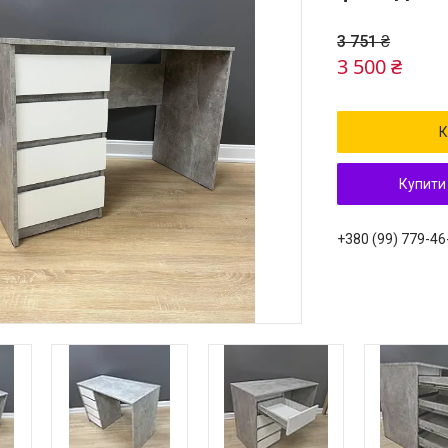
3 751 ₴
3 500 ₴
К
Купити
+380 (99) 779-46