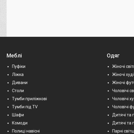
Меблі
Одяг
Пуфіки
Жіночі сві
Ліжка
Жіночі худі
Дивани
Жіночі фу
Столи
Чоловічі с
Тумби приліжкові
Чоловічі х
Тумби під TV
Чоловічі ф
Шафи
Дитячі та 
Комоди
Дитячі та п
Полиці навісні
Парні світш