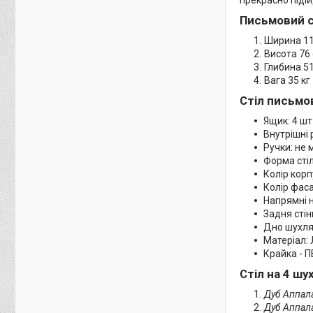
Письмовий ст
Ширина 11
Висота 76
Глибина 5
Вага 35 кг
Стіл письмов
Ящик: 4 шт
Внутрішні 
Ручки: не 
Форма сті
Колір корп
Колір фаса
Напрямні н
Задня сті
Дно шухля
Матеріал:
Крайка - П
Стіл на 4 ш
Дуб Аппала
Дуб Аппала