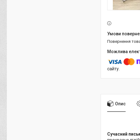
повернення тов
сайту.
Опис
Сучасний письм
прекрасно підій