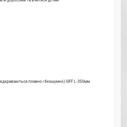
 відкриваються плавно і безшумно) GIFF L-350мм