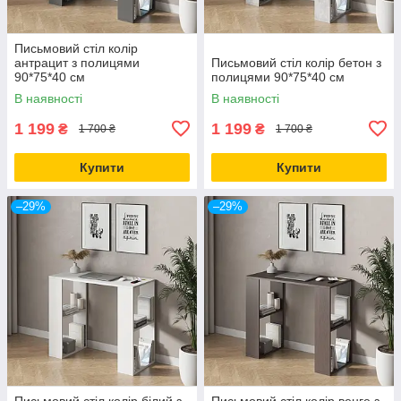
Письмовий стіл колір
антрацит з полицями
Письмовий стіл колір бетон з
90*75*40 см
полицями 90*75*40 см
В наявності
В наявності
1 199
1 199
₴
₴
1 700 ₴
1 700 ₴
Купити
Купити
–29%
–29%
Письмовий стіл колір білий з
Письмовий стіл колір венге з