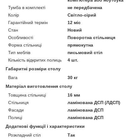
Тумба в комплекті
не передбачена
Колір
Світло-сірий
Гарантійний термін
12 міс
Стан
Новий
Особливості
Поворотна стільниця
Форма стільниці
прямокутна
Тип меблів
письмовий стіл
Кількість відкритих полиць
4 шт.
Габаритні розміри столу
Вага
30 кг
Матеріал виготовлення столу
Товщина стільниці
16 мм
Стільниця
ламінована ДСП (ЛДСП)
Фасади
ламінована ДСП
Полиці
ламінована ДСП
Додаткові функції і характеристики
Розкладний стіл
Так