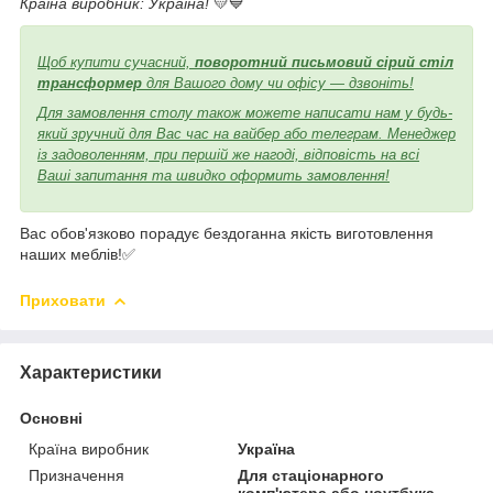
Країна виробник: Україна!
💛💙
Щоб купити сучасний,
поворотний письмовий сірий стіл
трансформер
для Вашого дому чи офісу — дзвоніть!
Для замовлення столу також можете написати нам у будь-
який зручний для Вас час на вайбер або телеграм. Менеджер
із задоволенням, при першій же нагоді, відповість на всі
Ваші запитання та швидко оформить замовлення!
Вас обов'язково порадує бездоганна якість виготовлення
наших меблів!✅
Приховати
Характеристики
Основні
Країна виробник
Україна
Призначення
Для стаціонарного
комп'ютера або ноутбука