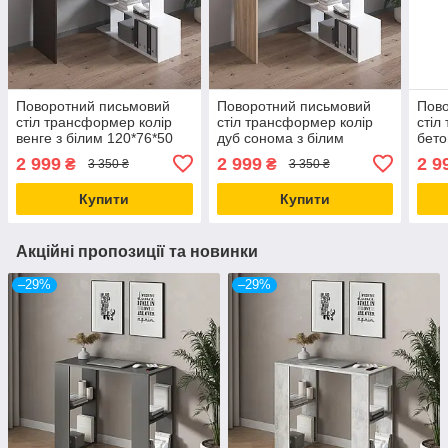
Поворотний письмовий
Поворотний письмовий
Пов
стіл трансформер колір
стіл трансформер колір
стіл
венге з білим 120*76*50
дуб сонома з білим
бето
см
120*76*50 см
2 999
2 999
2 9
₴
₴
3 350 ₴
3 350 ₴
Купити
Купити
Акційні пропозиції та новинки
–29%
–29%