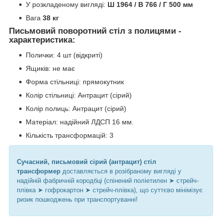
У розкладеному вигляді:
Ш 1964 / В 766 / Г 500 мм
Вага
38 кг
Письмовий поворотний стіл з полицями -
характеристика:
Полички: 4 шт (відкриті)
Ящиків: не має
Форма стільниці: прямокутник
Колір стільниці: Антрацит (сірий)
Колір полиць: Антрацит (сірий)
Матеріал: надійний ЛДСП 16 мм.
Кількість трансформацій: 3
Сучасний, письмовий сірий (антрацит) стіл
трансформер
доставляється в розібраному вигляді у
надійній фабричній кородбці (спінений поліетилен ➤ стрейч-
плівка ➤ гофрокартон ➤ стрейч-плівка), що суттєво мінімізує
ризик пошкоджень при транспортуванні!