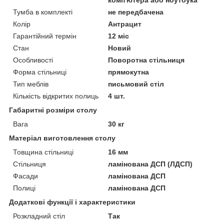
Тумба в комплекті
не передбачена
Колір
Антрацит
Гарантійний термін
12 міс
Стан
Новий
Особливості
Поворотна стільниця
Форма стільниці
прямокутна
Тип меблів
письмовий стіл
Кількість відкритих полиць
4 шт.
Габаритні розміри столу
Вага
30 кг
Матеріал виготовлення столу
Товщина стільниці
16 мм
Стільниця
ламінована ДСП (ЛДСП)
Фасади
ламінована ДСП
Полиці
ламінована ДСП
Додаткові функції і характеристики
Розкладний стіл
Так