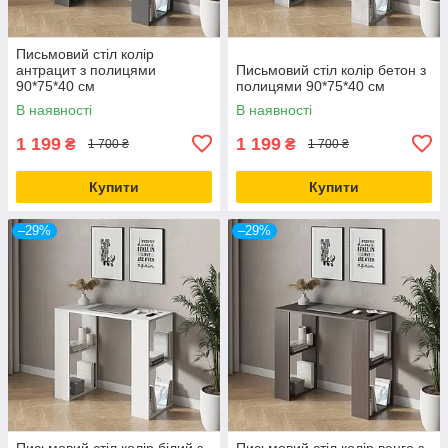
Письмовий стіл колір
антрацит з полицями
Письмовий стіл колір бетон з
90*75*40 см
полицями 90*75*40 см
В наявності
В наявності
1 199
1 199
₴
₴
1 700 ₴
1 700 ₴
Купити
Купити
–29%
–29%
Письмовий стіл колір білий з
Письмовий стіл колір венге з