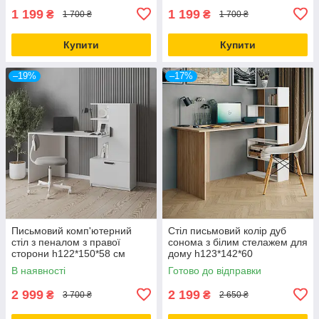
1 199
1 199
₴
₴
1 700 ₴
1 700 ₴
Купити
Купити
–19%
–17%
Письмовий комп'ютерний
Стіл письмовий колір дуб
стіл з пеналом з правої
сонома з білим стелажем для
сторони h122*150*58 см
дому h123*142*60
В наявності
Готово до відправки
2 999
2 199
₴
₴
3 700 ₴
2 650 ₴