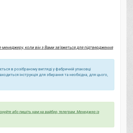
е менеджеру, коли він з Вами зв'яжеться для підтвердження
ється в розібраному вигляді у фабричній упаковці
ходиться інструкція для збирання та необхідна, для цього,
фонуйте або пишіть нам на вайбер, телеграм. Менеджер із