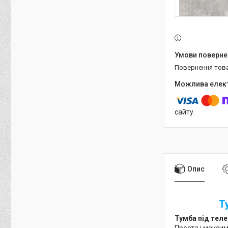
повернення тов
сайту.
Опис
Т
Тумба під теле
Проста і максим