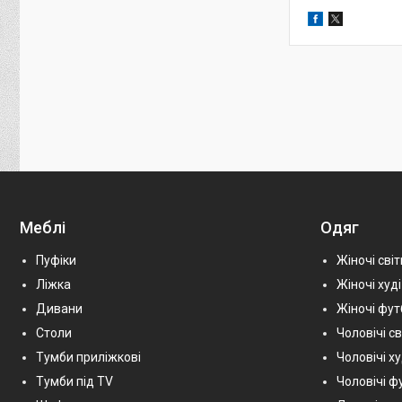
Меблі
Одяг
Пуфіки
Жіночі сві
Ліжка
Жіночі худі
Дивани
Жіночі фу
Столи
Чоловічі с
Тумби приліжкові
Чоловічі х
Тумби під TV
Чоловічі ф