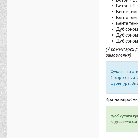
Бетон + Б
Венге тем
Венге темн
Венге тем
Дуб соно
Дуб сонома
Дуб соном
(У коментарях д
замовлення)
Сучасна та ст
(гофрований к
фурнітура. Ви
Країна виробник
Щоб купити
ту
задоволенням в