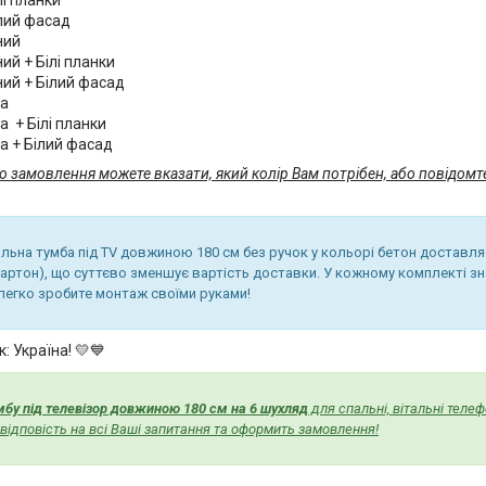
ілий фасад
ний
ий + Білі планки
ний + Білий фасад
ма
 + Білі планки
а + Білий фасад
о замовлення можете вказати, який колір Вам потрібен, або повідомт
ильна тумба під TV довжиною 180 см без ручок у кольорі бетон доставля
артон), що суттєво зменшує вартість доставки. У кожному комплекті зна
 легко зробите монтаж своїми руками!
: Україна! 💛💙
мбу під телевізор довжиною 180 см на 6 шухляд
для спальні, вітальні теле
ідповість на всі Ваші запитання та оформить замовлення!