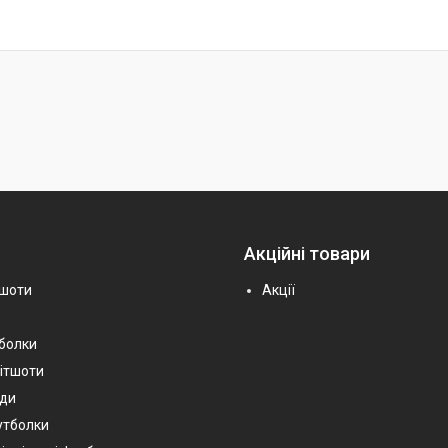
Акційні товари
тшоти
Акції
тболки
вітшоти
уди
утболки