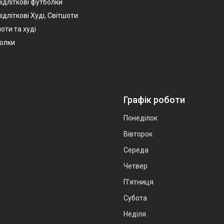
підліткові футболки
ідліткові Худі, Світшоти
оти та худі
болки
Графік роботи
Понеділок
Вівторок
Середа
Четвер
Пʼятниця
Субота
Неділя