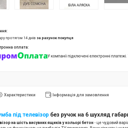
ару протягом 14 днів
за рахунок покупця
У компанії підключені електронні платежі
Характеристики
Інформація для замовлення
умба під телевізор
без ручок на 6 шухляд габар
візор на шість висувних ящиків у кольорі бетон
- це чудовий варі
ально функціональна тумба під TV прикрасить Вашу кімнату і чудов