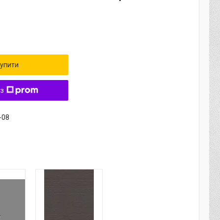
упити
 з
-08