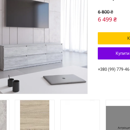
6 800 ₴
6 499 ₴
К
Купити
+380 (99) 779-46