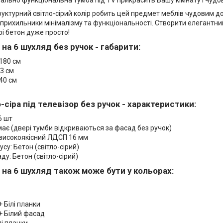
уктурний світло-сірий колір робить цей предмет меблів чудовим до
прихильники мінімалізму та функціональності. Створити елегантний 
і бетон дуже просто!
 на 6 шухляд без ручок - габарити:
180 см
3 см
40 см
-сіра під телевізор без ручок - характеристики:
6 шт
має (двері тумби відкриваються за фасад без ручок)
 високоякісний ЛДСП 16 мм
усу: Бетон (світло-сірий)
ду: Бетон (світло-сірий)
 на 6 шухляд також може бути у кольорах:
 Білі планки
+ Білий фасад
лі планки