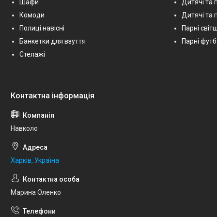
Шафи
Дитячі та 
Комоди
Дитячі та п
Полиці навісні
Парні світш
Банкетки для взуття
Парні фут
Стелажі
Навколо
Харків, Україна
Марина Оленко