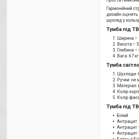
Гармонійний стр
дизайн оцінять 
шухляд у кольор
Тумба під ТВ
Ширина – 
Висота – 5
Глибина – 
Вага: 67 кг
Тумба світло
Шухляди: 
Ручки: не 
Матеріал:
Колір корп
Колір фаса
Тумба під ТВ
Білий
Антрацит
Антрацит +
Антрацит 
Бетон + Бі