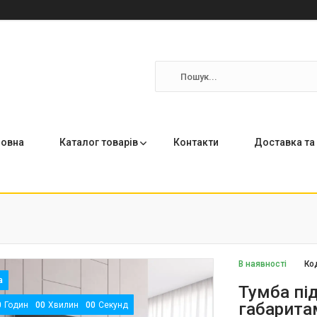
ловна
Каталог товарів
Контакти
Доставка та
В наявності
Ко
Тумба під
габарита
0
Годин
0
0
Хвилин
0
0
Секунд