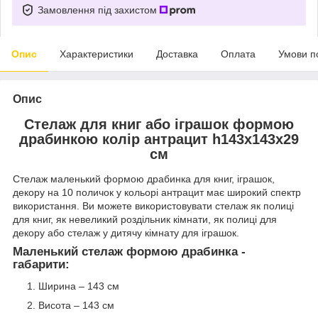
Замовлення під захистом
Опис
Характеристики
Доставка
Оплата
Умови п
Опис
Стелаж для книг або іграшок формою
драбинкою колір антрацит h143х143х29
см
Стелаж маленький формою драбинка для книг, іграшок,
декору на 10 поличок у кольорі антрацит має широкий спектр
використання. Ви можете використовувати стелаж як полиці
для книг, як невеликий роздільник кімнати, як полиці для
декору або стелаж у дитячу кімнату для іграшок.
Маленький стелаж формою драбинка -
габарити:
Ширина – 143 см
Висота – 143 см