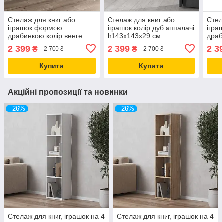
Стелаж для книг або
Стелаж для книг або
Стел
іграшок формою
іграшок колір дуб аппалачі
ігр
драбинкою колір венге
h143х143х29 см
драб
h164х156х29 см
h143
2 399
2 399
2 3
₴
₴
2 700 ₴
2 700 ₴
Купити
Купити
Акційні пропозиції та новинки
–26%
–26%
Стелаж для книг, іграшок на 4
Стелаж для книг, іграшок на 4