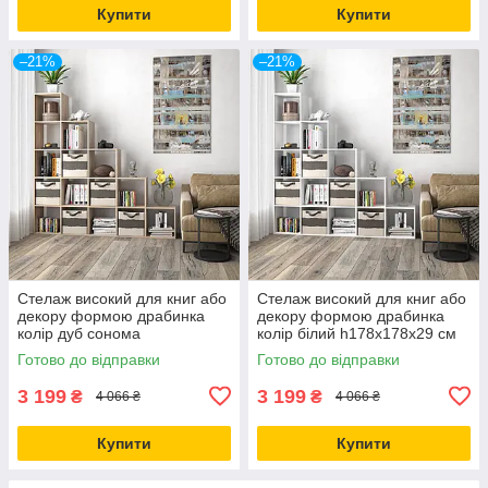
Купити
Купити
–21%
–21%
Стелаж високий для книг або
Стелаж високий для книг або
декору формою драбинка
декору формою драбинка
колір дуб сонома
колір білий h178х178х29 см
h178х178х29 см
Готово до відправки
Готово до відправки
3 199
3 199
₴
₴
4 066 ₴
4 066 ₴
Купити
Купити