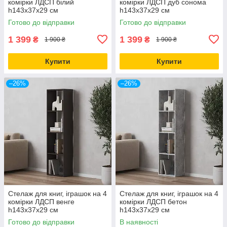
комірки ЛДСП білий
комірки ЛДСП дуб сонома
h143х37х29 см
h143х37х29 см
Готово до відправки
Готово до відправки
1 399
1 399
₴
₴
1 900 ₴
1 900 ₴
Купити
Купити
–26%
–26%
Стелаж для книг, іграшок на 4
Стелаж для книг, іграшок на 4
комірки ЛДСП венге
комірки ЛДСП бетон
h143х37х29 см
h143х37х29 см
Готово до відправки
В наявності