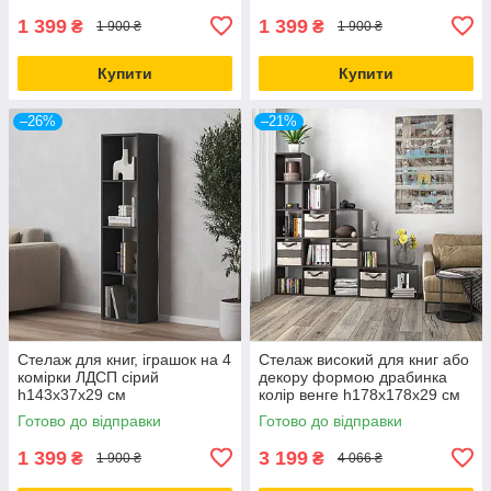
1 399
1 399
₴
₴
1 900 ₴
1 900 ₴
Купити
Купити
–26%
–21%
Стелаж для книг, іграшок на 4
Стелаж високий для книг або
комірки ЛДСП сірий
декору формою драбинка
h143х37х29 см
колір венге h178х178х29 см
Готово до відправки
Готово до відправки
1 399
3 199
₴
₴
1 900 ₴
4 066 ₴