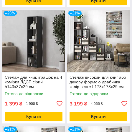
Купити
Купити
–26%
–21%
Стелаж для книг, іграшок на 4
Стелаж високий для книг або
комірки ЛДСП сірий
декору формою драбинка
h143х37х29 см
колір венге h178х178х29 см
Готово до відправки
Готово до відправки
1 399
3 199
₴
₴
1 900 ₴
4 066 ₴
Купити
Купити
–21%
–21%