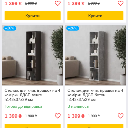
1 399
1 399
₴
₴
1 900 ₴
1 900 ₴
Купити
Купити
–26%
–26%
Стелаж для книг, іграшок на 4
Стелаж для книг, іграшок на 4
комірки ЛДСП венге
комірки ЛДСП бетон
h143х37х29 см
h143х37х29 см
Готово до відправки
В наявності
1 399
1 399
₴
₴
1 900 ₴
1 900 ₴