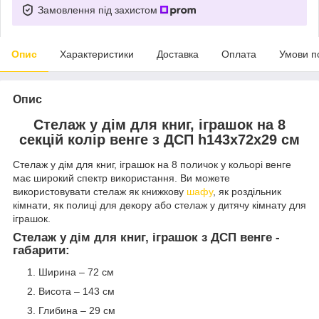
Замовлення під захистом
Опис
Характеристики
Доставка
Оплата
Умови п
Опис
Стелаж у дім для книг, іграшок на 8
секцій колір венге з ДСП h143х72х29 см
Стелаж у дім для книг, іграшок на 8 поличок у кольорі венге
має широкий спектр використання. Ви можете
використовувати стелаж як книжкову
шафу
, як роздільник
кімнати, як полиці для декору або стелаж у дитячу кімнату для
іграшок.
Стелаж у дім для книг, іграшок з ДСП венге -
габарити:
Ширина – 72 см
Висота – 143 см
Глибина – 29 см