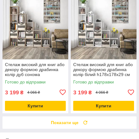
Стелаж високий для книг або
Стелаж високий для книг або
декору формою драбинка
декору формою драбинка
колір дуб сонома
колір білий h178х178х29 см
h178х178х29 см
Готово до відправки
Готово до відправки
3 199
3 199
₴
₴
4 066 ₴
4 066 ₴
Купити
Купити
Показати ще