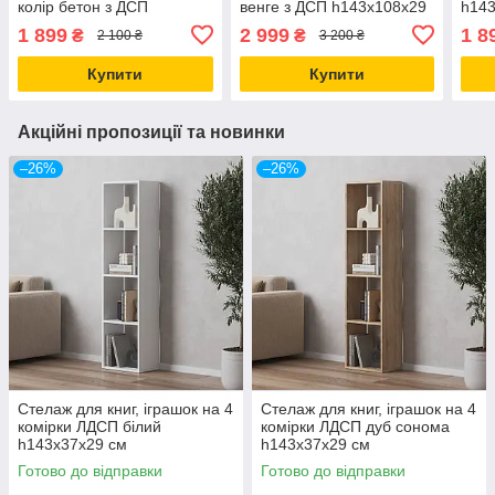
колір бетон з ДСП
венге з ДСП h143х108х29
h143
h143х72х29 см
см
1 899
2 999
1 8
₴
₴
2 100 ₴
3 200 ₴
Купити
Купити
Акційні пропозиції та новинки
–26%
–26%
Стелаж для книг, іграшок на 4
Стелаж для книг, іграшок на 4
комірки ЛДСП білий
комірки ЛДСП дуб сонома
h143х37х29 см
h143х37х29 см
Готово до відправки
Готово до відправки