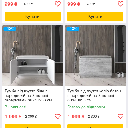
999
999
₴
₴
1 400 ₴
1 400 ₴
Купити
Купити
–13%
–13%
Тумба під взуття біла в
Тумба під взуття колір бетон
передпокій на 2 полиці
в передпокій на 2 полиці
габаритами 80×40×53 см
80×40×53 см
В наявності
Готово до відправки
1 999
1 999
₴
₴
2 300 ₴
2 300 ₴