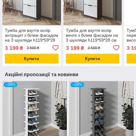
Тумба для взуття колір
Тумба для взуття колір
Тумб
антрацит з білим фасадом
венге з білим фасадом на
пере
на 3 шухляди h119*59*28
3 шухляди h119*59*28 см
висо
см
3 199
3 199
3 1
₴
₴
3 500 ₴
3 500 ₴
Купити
Купити
Акційні пропозиції та новинки
–29%
–29%