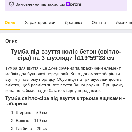
Замовлення під захистом
Опис
Характеристики
Доставка
Оплата
Умови п
Опис
Тумба під взуття колір бетон (світло-
сіра) на 3 шухляди h119*59*28 см
Тумба для взуття - це дуже зручний та практичний елемент
меблів для будь-якої передпокій. Вона допоможе зберігати
взуття у певному порядку. Обувниця на три шухляди досить
вмістка, щоб розмістити все взуття Вашої родини. При цьому
вона не займає надто багато місця у передпокою.
Тумба світло-сіра під взуття з трьома ящиками -
габарити:
Ширина – 59 см
Висота – 119 см
Глибина – 28 см