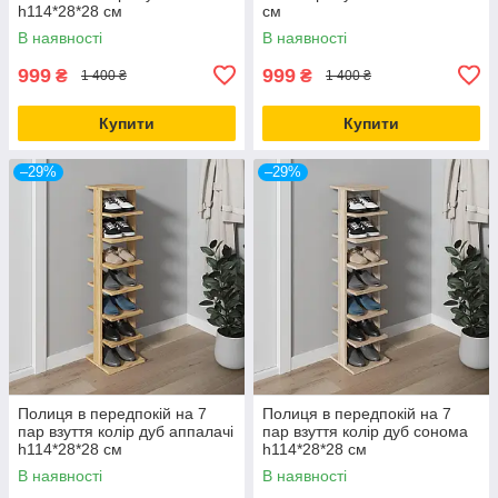
h114*28*28 см
см
В наявності
В наявності
999
999
₴
₴
1 400 ₴
1 400 ₴
Купити
Купити
–29%
–29%
Полиця в передпокій на 7
Полиця в передпокій на 7
пар взуття колір дуб аппалачі
пар взуття колір дуб сонома
h114*28*28 см
h114*28*28 см
В наявності
В наявності