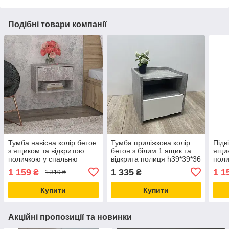
Подібні товари компанії
Тумба навісна колір бетон
Тумба приліжкова колір
Підв
з ящиком та відкритою
бетон з білим 1 ящик та
ящик
поличкою у спальню
відкрита полиця h39*39*36
поли
см
шири
1 159
1 335
1 1
₴
₴
1 319 ₴
Купити
Купити
Акційні пропозиції та новинки