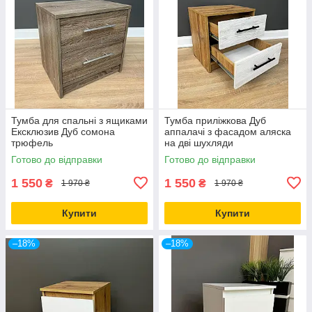
Тумба для спальні з ящиками
Тумба приліжкова Дуб
Ексклюзив Дуб сомона
аппалачі з фасадом аляска
трюфель
на дві шухляди
Готово до відправки
Готово до відправки
1 550
1 550
₴
₴
1 970 ₴
1 970 ₴
Купити
Купити
–18%
–18%