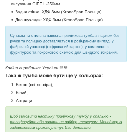
висування GIFF L-250мм
Задня стінка: ХДФ 3мм (KronoSpan Польща)
Дно шухляди: ХДФ 3мм (KronoSpan Польща).
Сучасна та стильна навесна приліжкова тумба з ящиком без
ручки та полицею доставляється в розібраному вигляді у
фабричній упаковці (гофрований картон), у комплекті з
фурнітурою та покроковою схемою для швидкого збирання.
Країна виробника: Україна!
💛💙
Така ж тумба може бути ще у кольорах:
Бетон (світло-сіра);
Білий;
Антрацит.
Щоб замовити настінну приліжкову тумбу у спальню -
телефонуйте або пишіть на вайбер, телеграм. Менеджер із
задоволенням проконсультує Вас детально.