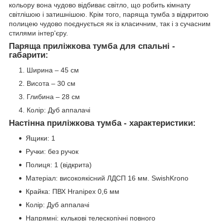
кольору вона чудово відбиває світло, що робить кімнату
світлішою і затишнішою. Крім того, паряща тумба з відкритою
полицею чудово поєднується як із класичним, так і з сучасним
стилями інтер'єру.
Паряща приліжкова тумба для спальні -
габарити:
Ширина – 45 см
Висота – 30 см
Глибина – 28 см
Колір: Дуб аппалачі
Настінна приліжкова тумба - характеристики:
Ящики: 1
Ручки: без ручок
Полиця: 1 (відкрита)
Матеріал: високоякісний ЛДСП 16 мм. SwishKrono
Крайка: ПВХ Hranipex 0,6 мм
Колір: Дуб аппалачі
Напрямні: кулькові телескопічні повного