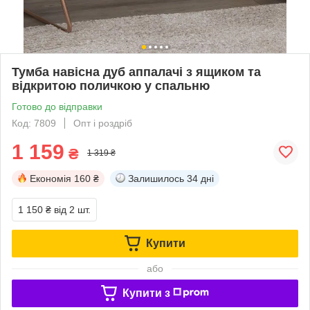
Тумба навісна дуб аппалачі з ящиком та
відкритою поличкою у спальню
Готово до відправки
Код: 7809
Опт і роздріб
1 159
₴
1 319 ₴
Економія
160 ₴
Залишилось
34 дні
1 150 ₴
від 2 шт.
Купити
або
Купити з