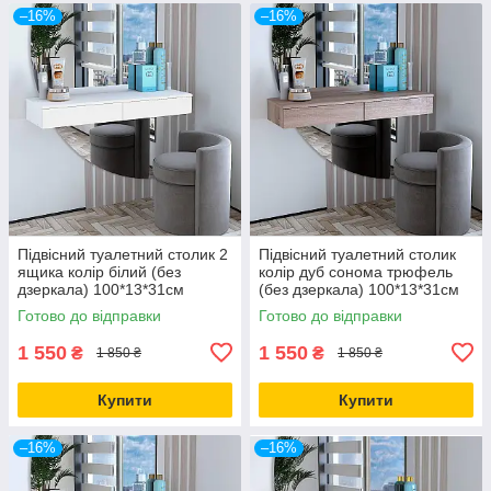
–16%
–16%
Підвісний туалетний столик 2
Підвісний туалетний столик
ящика колір білий (без
колір дуб сонома трюфель
дзеркала) 100*13*31см
(без дзеркала) 100*13*31см
Готово до відправки
Готово до відправки
1 550
1 550
₴
₴
1 850 ₴
1 850 ₴
Купити
Купити
–16%
–16%