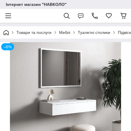
Інтернет магазин "НАВКОЛО"
Товари та послуги
Меблі
Туалетні столики
Підвіс
–6%