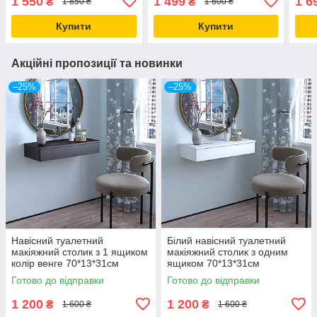
1 550
1 499
1 6
₴
₴
1 850 ₴
1 600 ₴
Купити
Купити
Акційні пропозиції та новинки
–25%
–25%
Навісний туалетний
Білий навісний туалетний
макіяжний столик з 1 ящиком
макіяжний столик з одним
колір венге 70*13*31см
ящиком 70*13*31см
Готово до відправки
Готово до відправки
1 200
1 200
₴
₴
1 600 ₴
1 600 ₴