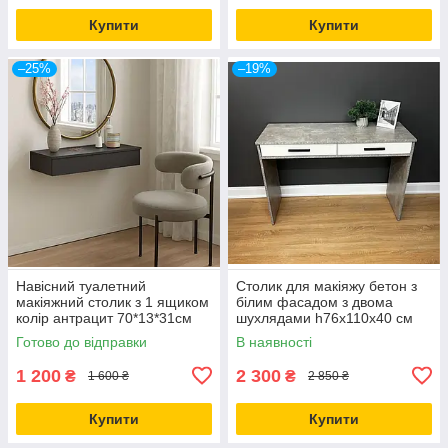
Купити
Купити
–25%
–19%
Навісний туалетний
Столик для макіяжу бетон з
макіяжний столик з 1 ящиком
білим фасадом з двома
колір антрацит 70*13*31см
шухлядами h76х110х40 см
Готово до відправки
В наявності
1 200
2 300
₴
₴
1 600 ₴
2 850 ₴
Купити
Купити