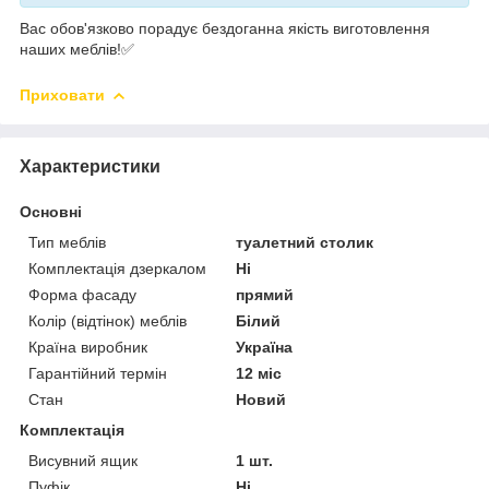
Вас обов'язково порадує бездоганна якість виготовлення
наших меблів!✅
Приховати
Характеристики
Основні
Тип меблів
туалетний столик
Комплектація дзеркалом
Ні
Форма фасаду
прямий
Колір (відтінок) меблів
Білий
Країна виробник
Україна
Гарантійний термін
12 міс
Стан
Новий
Комплектація
Висувний ящик
1 шт.
Пуфік
Ні