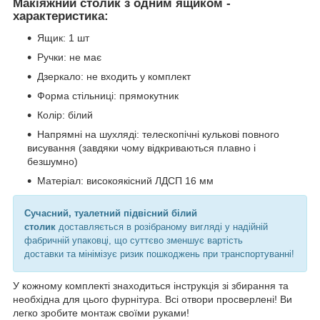
Макіяжний столик з одним ящиком -
характеристика:
Ящик: 1 шт
Ручки: не має
Дзеркало: не входить у комплект
Форма стільниці: прямокутник
Колір: білий
Напрямні на шухляді: телескопічні кулькові повного
висування (завдяки чому відкриваються плавно і
безшумно)
Матеріал: високоякісний ЛДСП 16 мм
Сучасний, туалетний підвісний білий
столик
доставляється в розібраному вигляді у надійній
фабричній упаковці, що суттєво зменшує вартість
доставки та мінімізує ризик пошкоджень при транспортуванні!
У кожному комплекті знаходиться інструкція зі збирання та
необхідна для цього фурнітура. Всі отвори просверлені! Ви
легко зробите монтаж своїми руками!