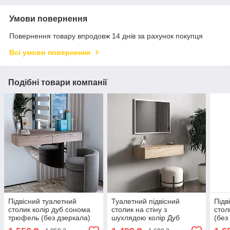
Умови повернення
Повернення товару впродовж 14 днів за рахунок покупця
Всі умови повернення
Подібні товари компанії
Підвісний туалетний
Туалетний підвісний
Підв
столик колір дуб сонома
столик на стіну з
стол
трюфель (без дзеркала)
шухлядою колір Дуб
(без
100*13*31см
Сонома 80*15*30см
100*