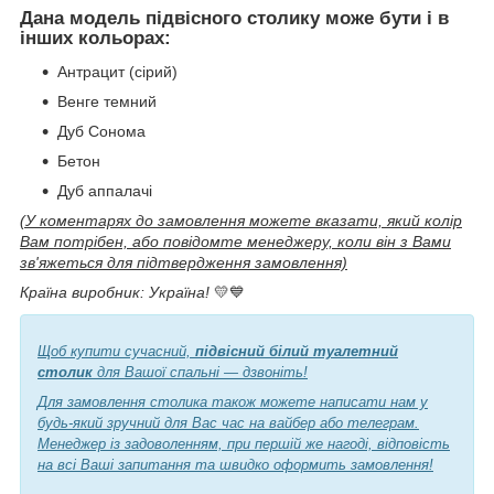
Дана модель підвісного столику може бути і в
інших кольорах
:
Антрацит (сірий)
Венге темний
Дуб Сонома
Бетон
Дуб аппалачі
(У коментарях до замовлення можете вказати, який колір
Вам потрібен, або повідомте менеджеру, коли він з Вами
зв'яжеться для підтвердження замовлення)
Країна виробник: Україна!
💛💙
Щоб купити сучасний,
підвісний білий туалетний
столик
для Вашої спальні — дзвоніть!
Для замовлення столика також можете написати нам у
будь-який зручний для Вас час на вайбер або телеграм.
Менеджер із задоволенням, при першій же нагоді, відповість
на всі Ваші запитання та швидко оформить замовлення!