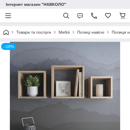
Інтернет магазин "НАВКОЛО"
Товари та послуги
Меблі
Полиці навісні
Полиця на
–18%