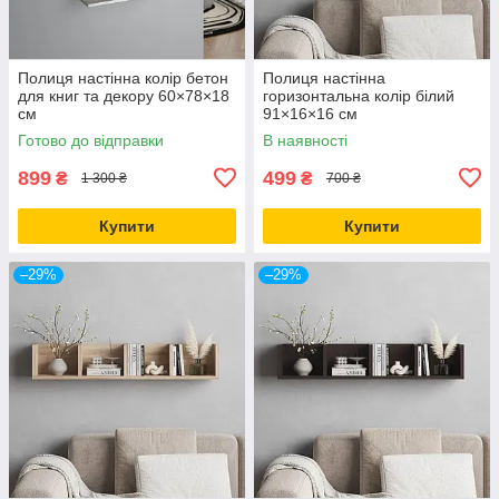
Полиця настінна колір бетон
Полиця настінна
для книг та декору 60×78×18
горизонтальна колір білий
см
91×16×16 см
Готово до відправки
В наявності
899
499
₴
₴
1 300 ₴
700 ₴
Купити
Купити
–29%
–29%