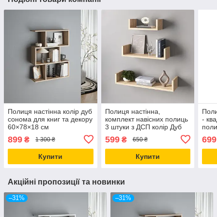
Полиця настінна колір дуб
Полиця настінна,
Поли
сонома для книг та декору
комплект навісних полиць
- кв
60×78×18 см
3 штуки з ДСП колір Дуб
поли
сонома
899
599
699
₴
₴
1 300 ₴
650 ₴
Купити
Купити
Акційні пропозиції та новинки
–31%
–31%