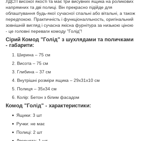
ЛДСП високої якості та має три висувних ящика на роликових
напрямних та дві полиці. Він прекрасно підійде для
облаштування будь-якої сучасної спальні або вітальні, а також
передпокою. Практичність і функціоналльность, оригінальний
зовнішній вигляд і сучасна якісна фурнітура за низькою ціною
- це головні переваги комоду "Голід"!
Сірий Комод
"Голід"
з шухлядами та поличками
-
габарити:
Ширина – 75 см
Висота – 75 см
Глибина – 37 см
Внутрішні розміри ящика – 29x31x10 см
Полиця – 35x34 см
Колір: Бетон з білим фасадом
Комод
"Голід" - характеристики:
Ящики: 3 шт
Ручки: не має
Полиці: 2 шт
Дверцята: 1 шт