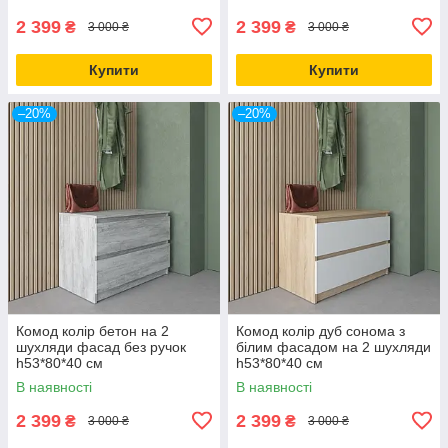
2 399
2 399
₴
₴
3 000 ₴
3 000 ₴
Купити
Купити
–20%
–20%
Комод колір бетон на 2
Комод колір дуб сонома з
шухляди фасад без ручок
білим фасадом на 2 шухляди
h53*80*40 см
h53*80*40 см
В наявності
В наявності
2 399
2 399
₴
₴
3 000 ₴
3 000 ₴