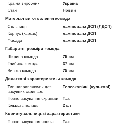
Країна виробник
Україна
Стан
Новий
Матеріал виготовлення комода
Стільниця
ламінована ДСП (ЛДСП)
Корпус (каркас)
ламінована ДСП
Фасади
ламінована ДСП
Габаритні розміри комода
Ширина комода
75 см
Глибина комода
37 см
Висота комода
75 см
Додаткові характеристики комода
Тип направляючих для
Телескопічні (кулькові)
висувних скриньок
Повне висування скриньки
Так
Кількість полиць
2 шт
Користувальницькі характеристики
Повне висування ящика
Так