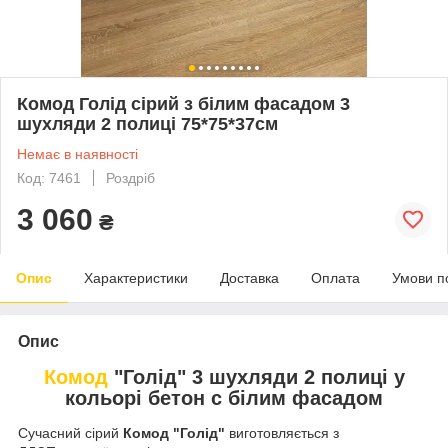
Комод Голід сірий з білим фасадом 3
шухляди 2 полиці 75*75*37см
Немає в наявності
Код: 7461
Роздріб
3 060
₴
Опис
Характеристики
Доставка
Оплата
Умови п
Опис
Комод
"Голід" 3 шухляди 2 полиці у
кольорі бетон с білим фасадом
Сучасний сірий
Комод "Голід"
виготовляється з