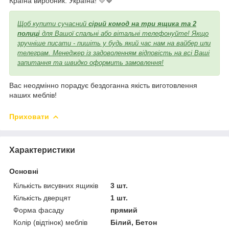
Країна виробник: Україна! 💛💙
Щоб купити сучасний
сірий комод на три ящика та 2
полиці
для Вашої спальні або вітальні телефонуйте! Якщо
зручніше писати - пишіть у будь який час нам на вайбер или
телеграм. Менеджер із задоволенням відповість на всі Ваші
запитання та швидко оформить замовлення!
Вас неодмінно порадує бездоганна якість виготовлення
наших меблів!
Приховати
Характеристики
Основні
Кількість висувних ящиків
3 шт.
Кількість дверцят
1 шт.
Форма фасаду
прямий
Колір (відтінок) меблів
Білий, Бетон