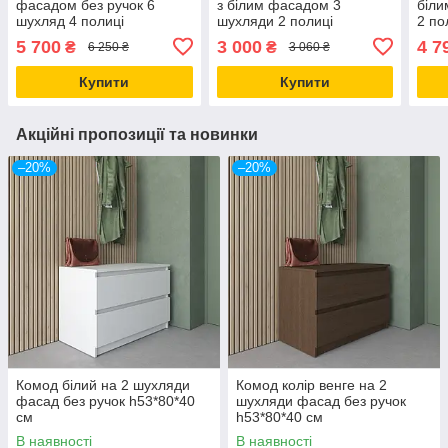
фасадом без ручок 6
з білим фасадом 3
біли
шухляд 4 полиці
шухляди 2 полиці
2 по
160*75*34 см
75*75*37см
5 700
3 000
4 7
₴
₴
6 250 ₴
3 060 ₴
Купити
Купити
Акційні пропозиції та новинки
–20%
–20%
Комод білий на 2 шухляди
Комод колір венге на 2
фасад без ручок h53*80*40
шухляди фасад без ручок
см
h53*80*40 см
В наявності
В наявності