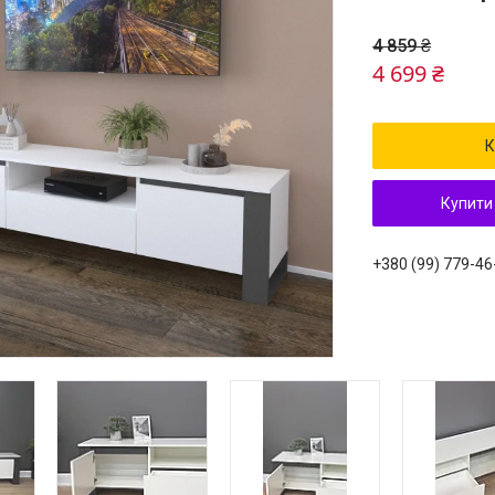
4 859 ₴
4 699 ₴
К
Купити
+380 (99) 779-46