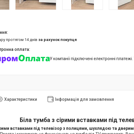
ару протягом 14 днів
за рахунок покупця
У компанії підключені електронні платежі
Характеристики
Інформація для замовлення
Біла тумба з сірими вставками під тел
сірими вставками під телевізор з полицями, шухлядою та двери
. Проста і максимально функціональна тумба під TV прикрасить Ваш