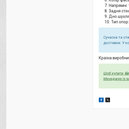
Напрямні: 
Задня сті
Дно шухл
Тип опор:
Сучасна та ст
доставки. У к
Країна виробник
Щоб купити
бі
Менеджер із з