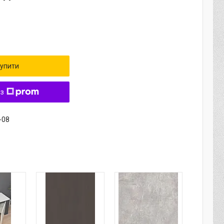
упити
 з
-08