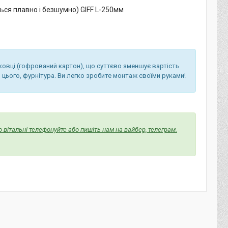
ься плавно і безшумно) GIFF L-250мм
аковці (гофрований картон), що суттєво зменшує вартість
 цього, фурнітура. Ви легко зробите монтаж своїми руками!
 вітальні телефонуйте або пишіть нам на вайбер, телеграм.