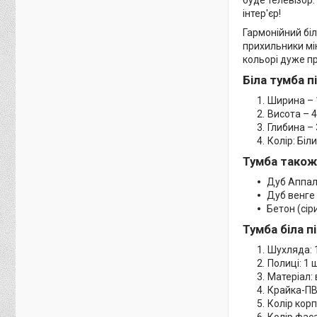
інтер'єр!
Гармонійний біл
прихильники мін
кольорі дуже пр
Біла тумба п
Ширина – 
Висота – 4
Глибина – 
Колір: Біл
Тумба також 
Дуб Аппал
Дуб венге 
Бетон (сір
Тумба біла п
Шухляда: 
Полиці: 1 
Матеріал:
Крайка-ПВ
Колір корп
Колір фаса