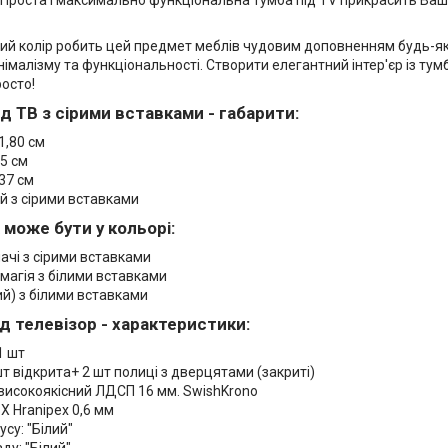
ий колір робить цей предмет меблів чудовим доповненням будь-якої
імалізму та функціональності. Створити елегантний інтер'єр із тум
осто!
ід ТВ з сірими вставками - габарити:
1,80 см
5 см
37 см
ий з сірими вставками
може бути у кольорі:
ачі з сірими вставками
магія з білими вставками
ий) з білими вставками
ід телевізор - характеристики:
1 шт
шт відкрита+ 2 шт полиці з дверцятами (закриті)
 високоякісний ЛДСП 16 мм. SwishKrono
Х Hranipex 0,6 мм
усу: "Білий"
ду: "Білий"