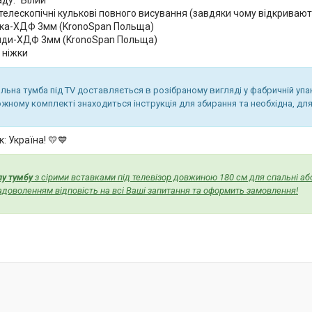
телескопічні кулькові повного висування (завдяки чому відкривают
нка-ХДФ 3мм (KronoSpan Польща)
яди-ХДФ 3мм (KronoSpan Польща)
 ніжки
ильна тумба під TV доставляється в розібраному вигляді у фабричній уп
ожному комплекті знаходиться інструкція для збирання та необхідна, для
: Україна! 💛💙
лу тумбу
з сірими вставками під телевізор довжиною 180 см для спальні або
адоволенням відповість на всі Ваші запитання та оформить замовлення!