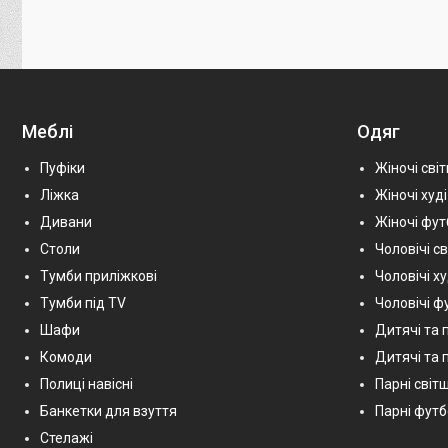
Меблі
Одяг
Пуфіки
Жіночі сві
Ліжка
Жіночі худі
Дивани
Жіночі фу
Столи
Чоловічі с
Тумби приліжкові
Чоловічі х
Тумби під TV
Чоловічі ф
Шафи
Дитячі та 
Комоди
Дитячі та п
Полиці навісні
Парні світш
Банкетки для взуття
Парні фут
Стелажі