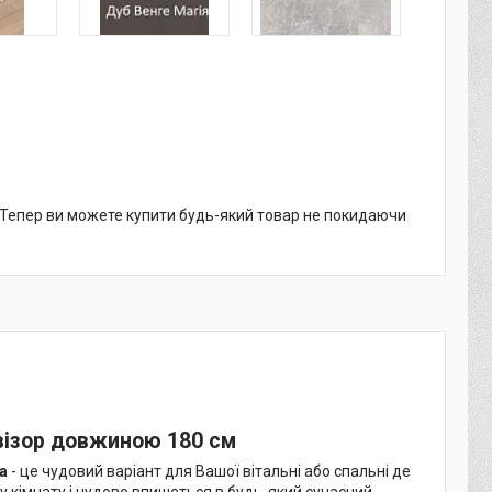
. Тепер ви можете купити будь-який товар не покидаючи
евізор довжиною 180 см
ма
- це чудовий варіант для Вашої вітальні або спальні де
у кімнату і чудово впишеться в будь-який сучасний