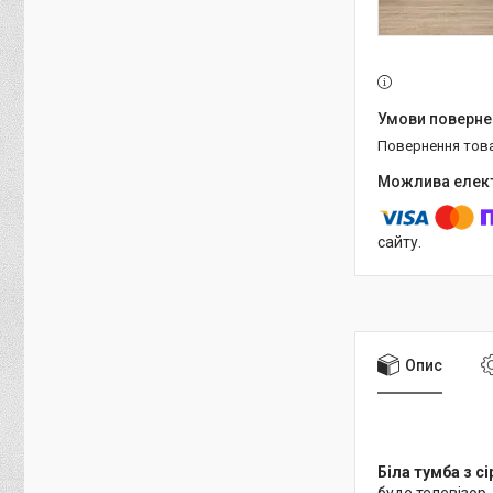
повернення тов
сайту.
Опис
Біла тумба з 
буде телевізор