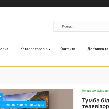
ловна
Каталог товарів
Контакти
Доставка та
Готово до відправ
Тумба біл
телевізо
0
Годин
0
0
Хвилин
0
0
Секунд