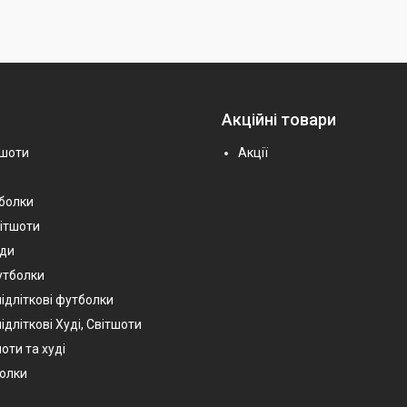
Акційні товари
тшоти
Акції
тболки
вітшоти
уди
утболки
підліткові футболки
ідліткові Худі, Світшоти
оти та худі
болки