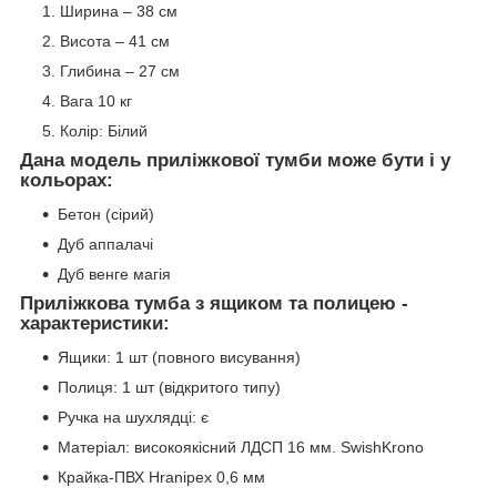
Ширина – 38 см
Висота – 41 см
Глибина – 27 см
Вага 10 кг
Колір: Білий
Дана модель приліжкової тумби може бути і у
кольорах:
Бетон (сірий)
Дуб аппалачі
Дуб венге магія
Приліжкова тумба з ящиком та полицею -
характеристики:
Ящики: 1 шт (повного висування)
Полиця: 1 шт (відкритого типу)
Ручка на шухлядці: є
Матеріал: високоякісний ЛДСП 16 мм. SwishKrono
Крайка-ПВХ Hranipex 0,6 мм