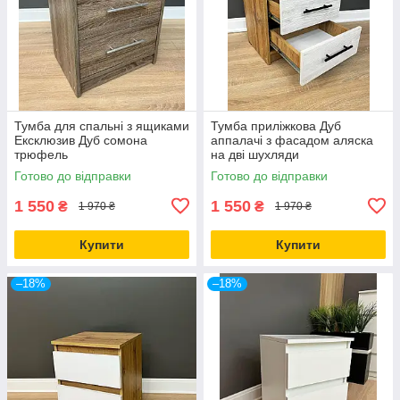
Тумба для спальні з ящиками
Тумба приліжкова Дуб
Ексклюзив Дуб сомона
аппалачі з фасадом аляска
трюфель
на дві шухляди
Готово до відправки
Готово до відправки
1 550
1 550
₴
₴
1 970 ₴
1 970 ₴
Купити
Купити
–18%
–18%