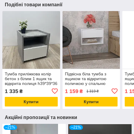
Подібні товари компанії
Тумба приліжкова колір
Підвісна біла тумба з
Тумб
бетон з білим 1 ящик та
ящиком та відкритою
ящик
відкрита полиця h39*39*36
поличкою у спальню
поли
см
ширина 45 см
антр
1 335
1 159
1 1
₴
₴
1 319 ₴
Купити
Купити
Акційні пропозиції та новинки
–21%
–21%