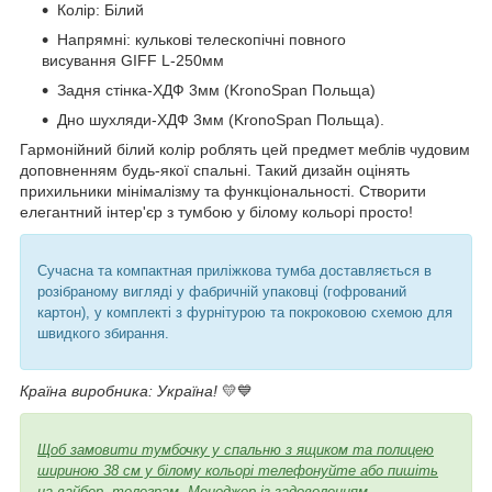
Колір: Білий
Напрямні: кулькові телескопічні повного
висування GIFF L-250мм
Задня стінка-ХДФ 3мм (KronoSpan Польща)
Дно шухляди-ХДФ 3мм (KronoSpan Польща).
Гармонійний білий колір роблять цей предмет меблів чудовим
доповненням будь-якої спальні. Такий дизайн оцінять
прихильники мінімалізму та функціональності. Створити
елегантний інтер'єр з тумбою у білому кольорі просто!
Сучасна та компактная приліжкова тумба доставляється в
розібраному вигляді у фабричній упаковці (гофрований
картон), у комплекті з фурнітурою та покроковою схемою для
швидкого збирання.
Країна виробника: Україна!
💛💙
Щоб замовити тумбочку у спальню з ящиком та полицею
шириною 38 см у білому кольорі телефонуйте або пишіть
на вайбер, телеграм. Менеджер із задоволенням