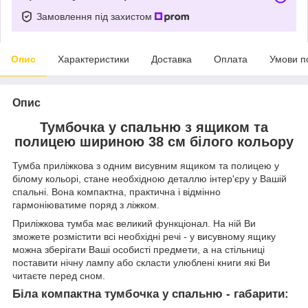
Замовлення під захистом
Опис
Характеристики
Доставка
Оплата
Умови п
Опис
Тумбочка у спальню з ящиком та
полицею шириною 38 см білого кольору
Тумба приліжкова з одним висувним ящиком та полицею у
білому кольорі, стане необхідною деталлю інтер'єру у Вашій
спальні. Вона компактна, практична і відмінно
гармоніюватиме поряд з ліжком.
Приліжкова тумба має великий функціонал. На ній Ви
зможете розмістити всі необхідні речі - у висувному ящику
можна зберігати Ваші особисті предмети, а на стільниці
поставити нічну лампу або скласти улюблені книги які Ви
читаєте перед сном.
Біла компактна тумбочка у спальню - габарити: