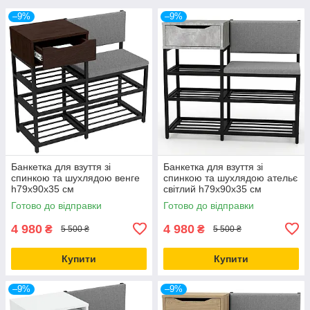
–9%
–9%
Банкетка для взуття зі
Банкетка для взуття зі
спинкою та шухлядою венге
спинкою та шухлядою ательє
h79х90х35 см
світлий h79х90х35 см
Готово до відправки
Готово до відправки
4 980
4 980
₴
₴
5 500 ₴
5 500 ₴
Купити
Купити
–9%
–9%