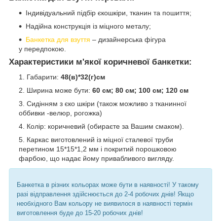
Індивідуальний підбір єкошкіри, тканин та пошиття;
Надійна конструкція із міцного металу;
Банкетка для взуття
– дизайнерська фігура
у передпокою.
Характеристики м'якої коричневої банкетки:
Габарити:
48(в)*32(г)см
Ширина може бути:
60 см; 80 см; 100 см; 120 см
Сидінням з єко шкіри (також можливо з тканинної
оббивки -велюр, рогожка)
Колір: коричневий (обираєте за Вашим смаком).
Каркас виготовлений із міцної сталевої труби
перетином 15*15*1,2 мм і покритий порошковою
фарбою, що надає йому привабливого вигляду.
Банкетка в різних кольорах може бути в наявності! У такому
разі відправлення здійснюється до 2-4 робочих днів! Якщо
необхідного Вам кольору не виявилося в наявності термін
виготовлення буде до 15-20 робочих днів!