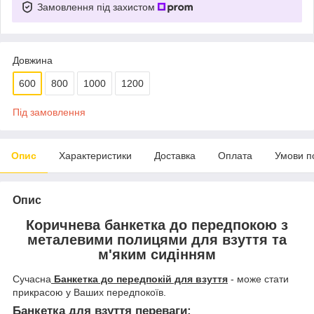
Замовлення під захистом
Довжина
600
800
1000
1200
Під замовлення
Опис
Характеристики
Доставка
Оплата
Умови п
Опис
Коричнева банкетка до передпокою з
металевими полицями для взуття та
м'яким сидінням
Сучасна
Банкетка до передпокій для взуття
- може стати
прикрасою у Ваших передпокоїв.
Банкетка для взуття переваги: