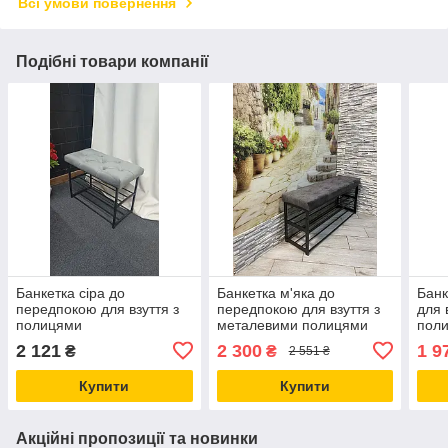
Всі умови повернення
Подібні товари компанії
Банкетка сіра до
Банкетка м'яка до
Банк
передпокою для взуття з
передпокою для взуття з
для 
полицями
металевими полицями
пол
2 121
2 300
1 9
₴
₴
2 551 ₴
Купити
Купити
Акційні пропозиції та новинки