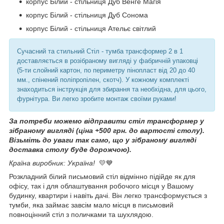
корпус Білий - стільниця Дуб Венге Магія
корпус Білий - стільниця Дуб Сонома
корпус Білий - стільниця Ательє світлий
Сучасний та стильний Стіл - тумба трансформер 2 в 1
доставляється в розібраному вигляді у фабричній упаковці
(5-ти слойний картон, по периметру пінопласт від 20 до 40
мм., спінений поліпропілен, скотч). У кожному комплекті
знаходиться інструкція для збирання та необхідна, для цього,
фурнітура. Ви легко зробите монтаж своїми руками!
За потреби можемо відправити стіл трансформер у
зібраному вигляді (ціна +500 грн. до вартості столу).
Візьміть до уваги так само, що у зібраному вигляді
доставка столу буде дорожчою).
Країна виробник: Україна!
💛💙
Розкладний білий письмовий стіл відмінно підійде як для
офісу, так і для облаштування робочого місця у Вашому
будинку, квартири і навіть дачі. Він легко трансформується з
тумби, яка займає завсім мало місця в письмовий
повноцінний стіл з поличками та шухлядою.