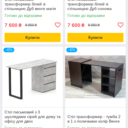
трансформер білий зі
трансформер білий зі
стільницею Дуб венге магія
стільницею Дуб сонома
Готово до відправки
Готово до відправки
7 600
7 600
₴
₴
8 050 ₴
8 050 ₴
Купити
Купити
–6%
–5%
Стіл письмовий з 3
шухлядами сірий для дому та
Стіл трансформер - тумба 2
офісу для двох
в 1 з поличками колір Венге
Готово до відправки
Готово до відправки