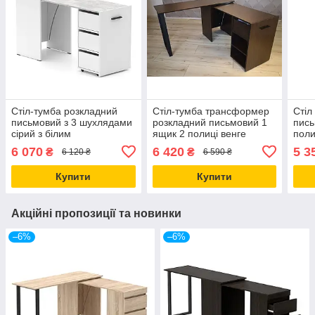
Стіл-тумба розкладний
Стіл-тумба трансформер
Стіл
письмовий з 3 шухлядами
розкладний письмовий 1
пись
сірий з білим
ящик 2 полиці венге
поли
6 070
6 420
5 3
₴
₴
6 120 ₴
6 590 ₴
Купити
Купити
Акційні пропозиції та новинки
–6%
–6%