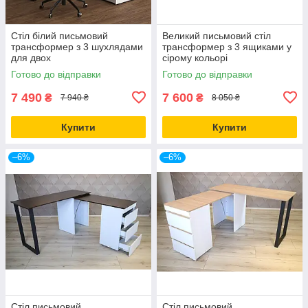
Стіл білий письмовий
Великий письмовий стіл
трансформер з 3 шухлядами
трансформер з 3 ящиками у
для двох
сірому кольорі
Готово до відправки
Готово до відправки
7 490
7 600
₴
₴
7 940 ₴
8 050 ₴
Купити
Купити
–6%
–6%
Стіл письмовий
Стіл письмовий