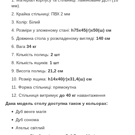
Матеріал корпусу та стільниці: ламіноване ДСП (16
мм).
Крайка стільниці: ПВХ 2 мм
Колір: Білий
Розміри у зложеному стані:
h75х45(г)х50(ш) см
Довжина стола у розкладеному вигляді:
140 см
Вага
34 кг
Кількість полиць:
2 шт
Кількість ящиків:
1 шт
Висота полиць:
21,2 см
Розмір ящика:
h14х40(г)х31,4(ш) см
Форма стільниці: прямокутна
Стільниця витримує
до 40 кг
навантаження
Дана модель столу доступна також у кольорах:
Дуб венге магія
Дуб сонома
Ательє світлий