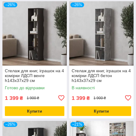
–26%
–26%
Стелаж для книг, іграшок на 4
Стелаж для книг, іграшок на 4
комірки ЛДСП венге
комірки ЛДСП бетон
h143х37х29 см
h143х37х29 см
Готово до відправки
В наявності
1 399
1 399
₴
₴
1 900 ₴
1 900 ₴
Купити
Купити
–26%
–21%