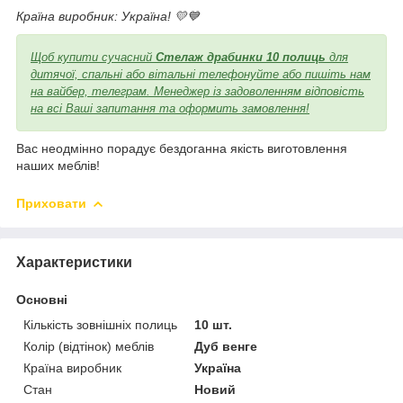
Країна виробник: Україна! 💛💙
Щоб купити сучасний
Стелаж драбинки 10 полиць
для
дитячої, спальні або вітальні телефонуйте або пишіть нам
на вайбер, телеграм. Менеджер із задоволенням відповість
на всі Ваші запитання та оформить замовлення!
Вас неодмінно порадує бездоганна якість виготовлення
наших меблів!
Приховати
Характеристики
Основні
Кількість зовнішніх полиць
10 шт.
Колір (відтінок) меблів
Дуб венге
Країна виробник
Україна
Стан
Новий