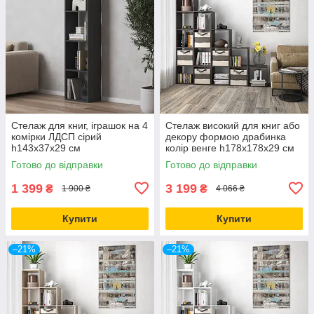
Стелаж для книг, іграшок на 4
Стелаж високий для книг або
комірки ЛДСП сірий
декору формою драбинка
h143х37х29 см
колір венге h178х178х29 см
Готово до відправки
Готово до відправки
1 399
3 199
₴
₴
1 900 ₴
4 066 ₴
Купити
Купити
–21%
–21%