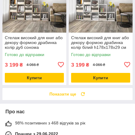
Стелаж високий для книг або
Стелаж високий для книг або
декору формою драбинка
декору формою драбинка
колір дуб сонома
колір білий h178х178х29 см
h178х178х29 см
Готово до відправки
Готово до відправки
3 199
3 199
₴
₴
4 066 ₴
4 066 ₴
Купити
Купити
Показати ще
Про нас
98% позитивних з 468 відгуків за рік
Працює з 29.06.2022