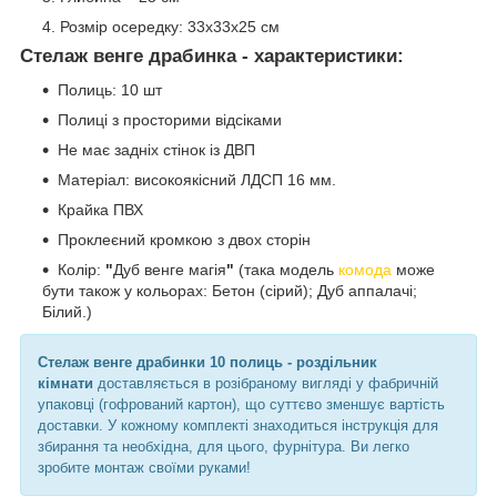
Розмір осередку: 33x33х25 cм
Стелаж венге драбинка - характеристики:
Полиць: 10 шт
Полиці з просторими відсіками
Не має задніх стінок із ДВП
Матеріал: високоякісний ЛДСП 16 мм.
Крайка ПВХ
Проклеєний кромкою з двох сторін
Колір:
"
Дуб венге магія
"
(така модель
комода
може
бути також у кольорах: Бетон (сірий); Дуб аппалачі;
Білий.)
Стелаж венге драбинки 10 полиць - роздільник
кімнати
доставляється в розібраному вигляді у фабричній
упаковці (гофрований картон), що суттєво зменшує вартість
доставки. У кожному комплекті знаходиться інструкція для
збирання та необхідна, для цього, фурнітура. Ви легко
зробите монтаж своїми руками!