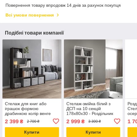
Повернення товару впродовж 14 днів за рахунок покупця
Всі умови повернення
Подібні товари компанії
Стелаж для книг або
Стелаж-змійка білий з
Розд
іграшок формою
ДСП на 10 секцій
Стел
драбинкою колір венге
178х80х30 - Роздільник
осер
h164х156х29 см
кімнати
2 399
2 999
1 7
₴
₴
2 700 ₴
3 300 ₴
Купити
Купити