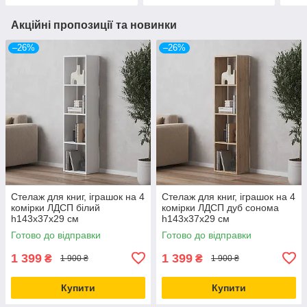
Акційні пропозиції та новинки
–26%
–26%
Стелаж для книг, іграшок на 4
Стелаж для книг, іграшок на 4
комірки ЛДСП білий
комірки ЛДСП дуб сонома
h143х37х29 см
h143х37х29 см
Готово до відправки
Готово до відправки
1 399
1 399
₴
₴
1 900 ₴
1 900 ₴
Купити
Купити