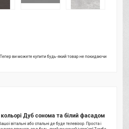
. Тепер ви можете купити будь-який товар не покидаючи
 кольорі Дуб сонома та білий фасадом
ашої вітальні або спальні де буде телевізор. Проста і
чудово впишеться в будь-який сучасний інтер'єр! Тумба