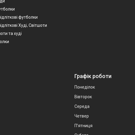
уди
утболки
підліткові футболки
ідліткові Худі, Світшоти
оти та худі
болки
Графік роботи
Понеділок
Вівторок
Середа
Четвер
Пʼятниця