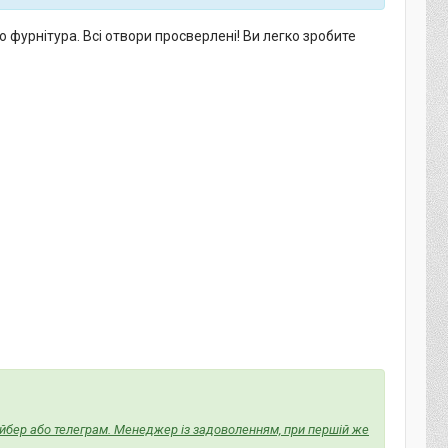
 фурнітура. Всі отвори просверлені! Ви легко зробите
йбер або телеграм. Менеджер із задоволенням, при першій же