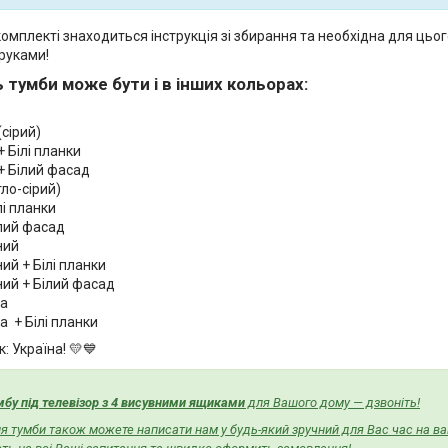
мплекті знаходиться інструкція зі збирання та необхідна для цього
руками!
 тумби може бути і в інших кольорах
:
сірий)
 Білі планки
+ Білий фасад
тло-сірий)
лі планки
ілий фасад
ний
ий + Білі планки
ний + Білий фасад
ма
 + Білі планки
: Україна! 💛💙
мбу під телевізор з 4 висувними ящиками
для Вашого дому — дзвоніть!
я тумби також можете написати нам у будь-який зручний для Вас час на ва