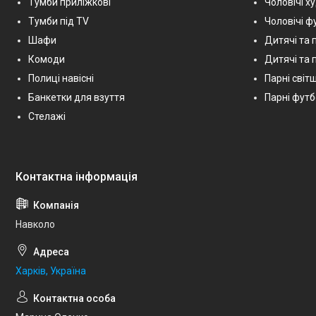
Тумби приліжкові
Чоловічі х
Тумби під TV
Чоловічі ф
Шафи
Дитячі та 
Комоди
Дитячі та п
Полиці навісні
Парні світш
Банкетки для взуття
Парні фут
Стелажі
Навколо
Харків, Україна