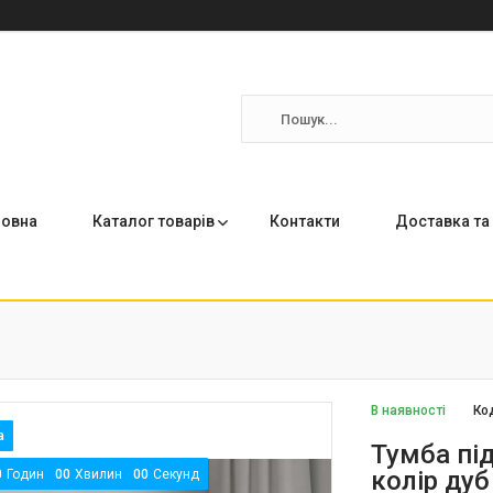
ловна
Каталог товарів
Контакти
Доставка та
В наявності
Ко
Тумба пі
колір дуб
0
Годин
0
0
Хвилин
0
0
Секунд