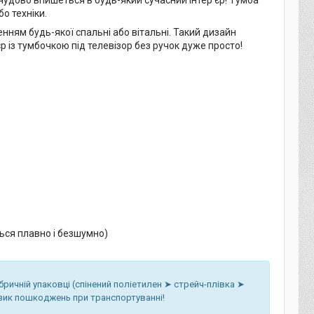
о техніки.
нням будь-якої спальні або вітальні. Такий дизайн
р із тумбочкою під телевізор без ручок дуже просто!
ься плавно і безшумно)
бричній упаковці (спінений поліетилен ➤ стрейч-плівка ➤
изик пошкоджень при транспортуванні!