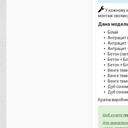
У кожному ко
монтаж своїми 
Дана модель
Білий
Антрацит (
Антрацит +
Антрацит 
Бетон (сві
Бетон + Бі
Бетон + Б
Венге тем
Венге темн
Венге тем
Дуб соно
Дуб сонома
Країна виробник
Щоб купити
ту
Для замовленн