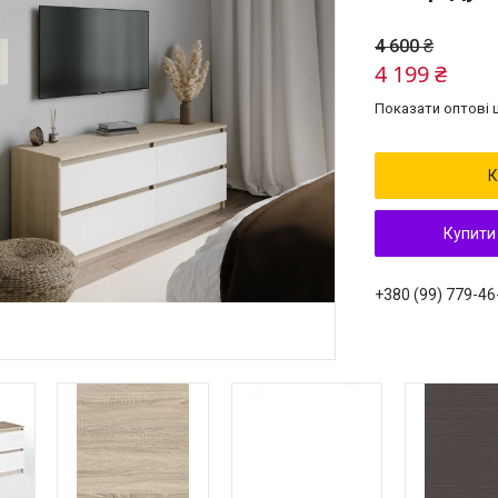
4 600 ₴
4 199 ₴
Показати оптові ц
К
Купити
+380 (99) 779-46