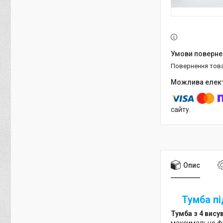
повернення тов
сайту.
Опис
Тумба пі
Тумба з 4 вису
максимально фу