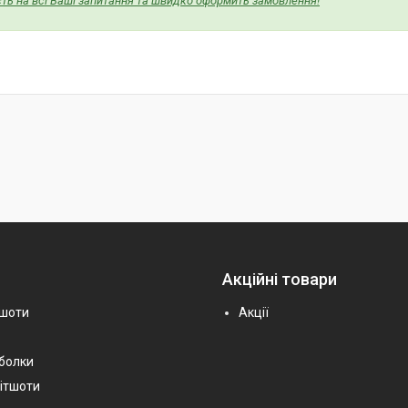
ість на всі Ваші запитання та швидко оформить замовлення!
Акційні товари
тшоти
Акції
тболки
вітшоти