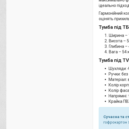
ідеально підход
Гармонійний ко
оцінять прихиль
Тумба під ТБ
Ширина – 
Висота – 5
Глибина – 
Вага – 54 
Тумба під TV
Шухляди: 
Ручки: без
Матеріал:
Колір корп
Колір фаса
Напрямні: 
Крайка ПВХ
Сучасна та с
гофрокартон ➤