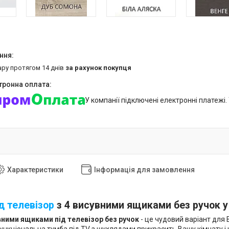
ару протягом 14 днів
за рахунок покупця
У компанії підключені електронні платежі
Характеристики
Інформація для замовлення
д телевізор
з 4 висувними ящиками без ручок у
вними ящиками під телевізор без ручок
- це чудовий варіант для В
нкціональна тумба під TV з шухлядами прикрасить Вашу кімнату і 