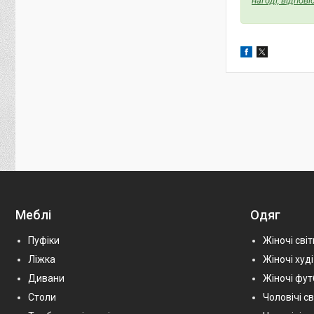
нагоді, відпов
Меблі
Одяг
Пуфіки
Жіночі сві
Ліжка
Жіночі худі
Дивани
Жіночі фу
Столи
Чоловічі с