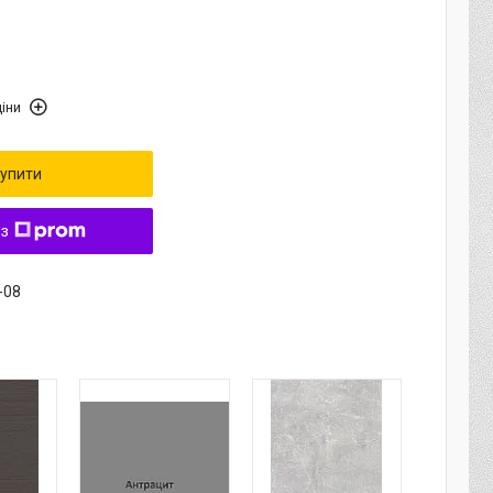
іни
упити
 з
-08