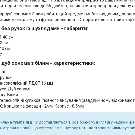
ить для телевізорів до 65 дюймів, залишаючи простір для декору аб
лір дуб сонома з білим робить цей предмет меблів чудовим доповне
ники мінімалізму та функціональності. Створити елегантний інтер'є
 без ручок із шухлядами - габарити:
1,40 см
3 см
40 см
кг
 дуб сонома з білим - характеристики:
4 шт
 ручок
 високоякісний ЛДСП 16 мм
усу: Дуб сонома
ду: Білий
телескопічні кулькові повного висування (завдяки чому відкривают
: Кришка та фасади - 2мм, Корпус - 0,5мм
тильна тумба під TV
доставляється в розібраному вигляді у надійній фа
 стрейч-плівка), що суттєво зменшує вартість доставки та мінімізує р