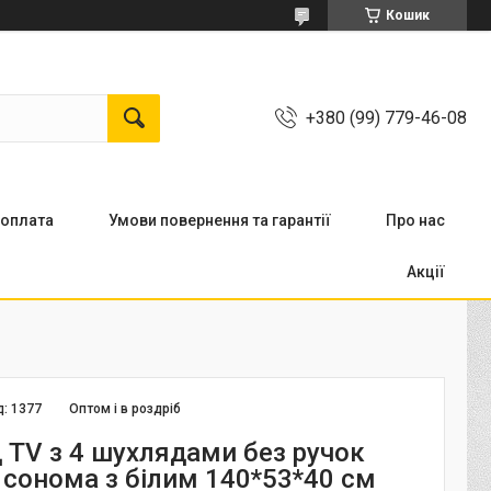
Кошик
+380 (99) 779-46-08
 оплата
Умови повернення та гарантії
Про нас
Акції
д:
1377
Оптом і в роздріб
д ТV з 4 шухлядами без ручок
 сонома з білим 140*53*40 см