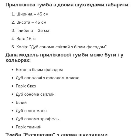
Приліжкова тумба з двома шухлядами габарити:
Ширина – 45 см
Висота – 45 см
Глибина – 35 см
Вага 16 кг
Колір: "Дуб сонома світлий з білим фасадом"
Дана модель приліжкової тумби може бути і у
кольорах:
Бетон з білим фасадом
Дуб аппалачі з фасадом аляска
Горіх Єкко
Дуб сонома світлий
Білий
Дуб венге магія
Дуб сонома трюфель
Горіх темний
Тумба "Ексклюзив" з двома шухлядами