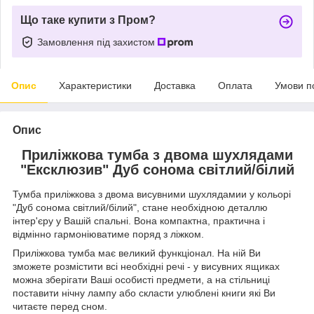
Що таке купити з Пром?
Замовлення під захистом
Опис
Характеристики
Доставка
Оплата
Умови п
Опис
Приліжкова тумба з двома шухлядами
"Ексклюзив" Дуб сонома світлий/білий
Тумба приліжкова з двома висувними шухлядамии у кольорі
"Дуб сонома світлий/білий", стане необхідною деталлю
інтер'єру у Вашій спальні. Вона компактна, практична і
відмінно гармоніюватиме поряд з ліжком.
Приліжкова тумба має великий функціонал. На ній Ви
зможете розмістити всі необхідні речі - у висувних ящиках
можна зберігати Ваші особисті предмети, а на стільниці
поставити нічну лампу або скласти улюблені книги які Ви
читаєте перед сном.