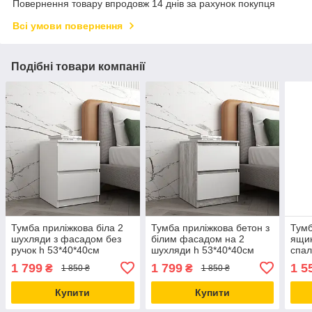
Повернення товару впродовж 14 днів за рахунок покупця
Всі умови повернення
Подібні товари компанії
Тумба приліжкова біла 2
Тумба приліжкова бетон з
Тумб
шухляди з фасадом без
білим фасадом на 2
ящик
ручок h 53*40*40см
шухляди h 53*40*40см
спал
1 799
1 799
1 5
₴
₴
1 850 ₴
1 850 ₴
Купити
Купити