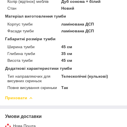
Колір (відтінок) меблів
Дуб сонома + білий
Стан
Новий
Матеріал виготовлення тумби
Корпус тумби
ламінована ДСП
Фасади тумби
ламінована ДСП
Габаритні розміри тумби
Ширина тумби
45 см
Глибина тумби
35 см
Висота тумби
45 см
Додаткові характеристики тумби
Тип направляючих для
Телескопічні (кулькові)
висувних скриньок
Повне висування скриньки
Так
Приховати
Умови доставки
Нова Пошта