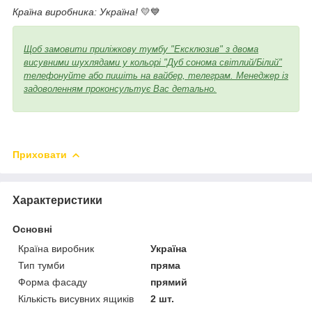
Країна виробника: Україна!
💛💙
Щоб замовити приліжкову тумбу "Ексклюзив" з двома
висувними шухлядами у кольорі "Дуб сонома світлий/Білий"
телефонуйте або пишіть на вайбер, телеграм. Менеджер із
задоволенням проконсультує Вас детально.
Приховати
Характеристики
Основні
Країна виробник
Україна
Тип тумби
пряма
Форма фасаду
прямий
Кількість висувних ящиків
2 шт.