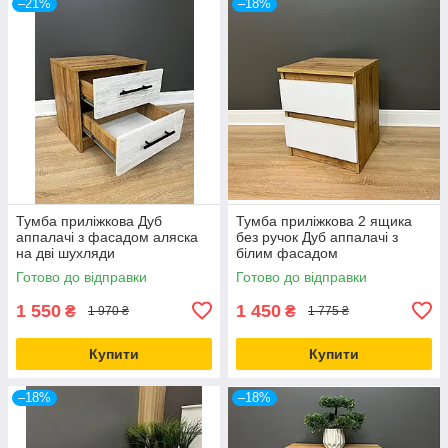
–21%
–18%
Тумба приліжкова Дуб
Тумба приліжкова 2 ящика
аппалачі з фасадом аляска
без ручок Дуб аппалачі з
на дві шухляди
білим фасадом
Готово до відправки
Готово до відправки
1 550
1 450
₴
₴
1 970 ₴
1 775 ₴
Купити
Купити
–18%
–18%