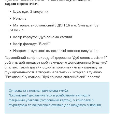
характеристики:
Шухляди: 2 висувних
Ручки: є
Матеріал: високоякісний ЛДСП 16 мм. Swisspan by
SORBES
Колір корпусу: "Дуб сонома світлий"
Колір фасаду: "Білий"
Напрямні: кулькові телескопічні повного висування
Гармонійний колір природної деревени "Дуб сонома світлий"
роблять цей предмет меблів чудовим доповненням будь-якої
спальні. Такий дизайн оцінять прихильники мінімалізму та
функціональності. Створити елегантний інтер'єр з тумбою
"Ексклюзив" у кольорі "Дуб сонома світлий/білий" просто!
Сучасна та стильна приліжкова тумба
"Ексклюзив" доставляється в розібраному вигляді у
фабричній упаковці (гофрований картон), у комплекті з
фурнітурою та покроковою схемою для швидкого збирання.