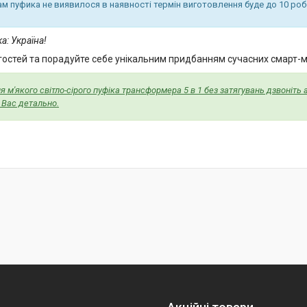
ам пуфика не виявилося в наявності термін виготовлення буде до 10 роб
а: Україна!
 гостей та порадуйте себе унікальним придбанням сучасних смарт-м
 м'якого світло-сірого пуфіка трансформера 5 в 1 без затягувань дзвоніть
 Вас детально.