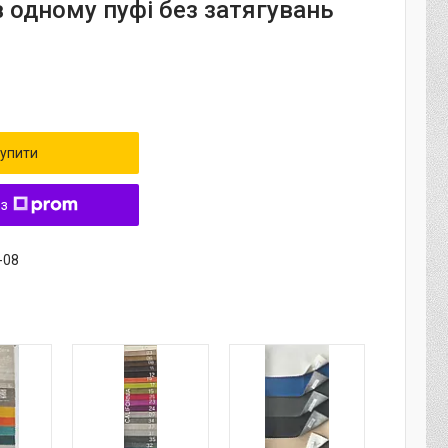
в одному пуфі без затягувань
упити
 з
-08