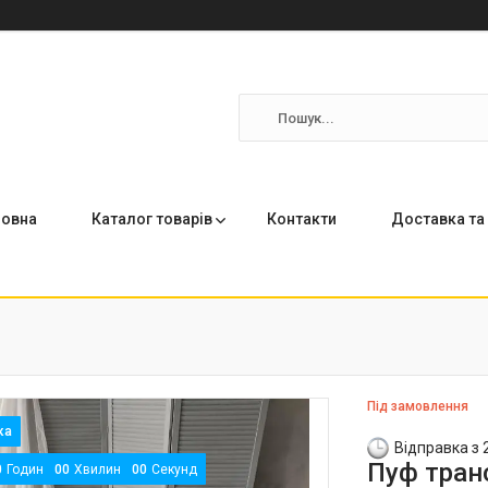
ловна
Каталог товарів
Контакти
Доставка та
Під замовлення
Відправка з 
Пуф транс
0
Годин
0
0
Хвилин
0
0
Секунд