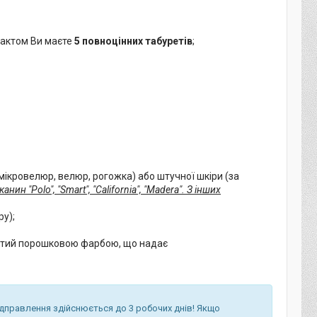
 фактом Ви маєте
5 повноцінних табуретів
;
(мікровелюр, велюр, рогожка) або штучної шкіри (за
тканин
"Polo", "Smart", "California", "Madera"
. З інших
ру);
критий порошковою фарбою, що надає
ідправлення здійснюється до 3 робочих днів! Якщо