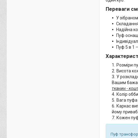
Переваги см
У зібраном
Складання
Надійна ко
Пуф осна
Індивідуал
Пуф 5 в 1 
Характеристи
Розміри пу
Висота ко
У розкладе
Вашим бажа
тканин - кош
Колір обби
Вага пуф
Каркас ви
йому приваб
Кожен пуф
Пуф трансформ