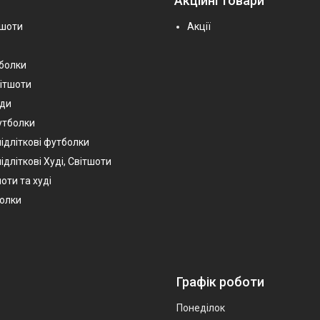
Акційні товари
тшоти
Акції
тболки
вітшоти
уди
утболки
підліткові футболки
ідліткові Худі, Світшоти
оти та худі
болки
Графік роботи
Понеділок