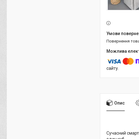
повернення тов
сайту.
Опис
Сучасний смар
один куб.