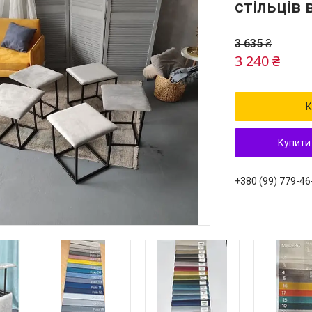
стільців 
3 635 ₴
3 240 ₴
К
Купити
+380 (99) 779-46