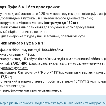
арт Пуфа 5 в 1 без прострочки:
у вигляді займає всього 0,25 кв.м простору (як один стілець), а за
/розкладання пуфика 5 в 1 займає всього декілька хвилин;
нструкція із міцного металу (
витриму
є до 150 кг
);
щений
колесами-роликам
и для зручності його пересування;
ьний підбір тканин та пошиття;
– дизайнерська фігура у вашій вітальні, спальні чи кухні.
ки м'якого Пуфа 5 в 1:
фика в зібраному вигляді -
h44х48х48см
;
жного стільця -
h42см;
ному вигляді - 5 табуретів з м'яким сидінням з тканинної оббивки 
нням);
ВАЖЛИВО!
Ціна на сайті вказана для виготовлення пуфика з 
туватиме дорожче.
вки сидінь:
Світло-сірий
"
Polo
№ 13"
(можливі різні варіанти кольо
а
17,5 кг;
готовлений із міцної сталевої труби перетином 15*15*1,2 мм і по
ливого вигляду;
 трансформер має прогумовані колеса
.
ер в різних кольорах і моделях може бути в наявності! У такому разі в