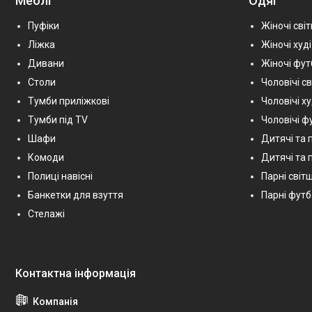
Меблі
Одяг
Пуфіки
Жіночі сві
Ліжка
Жіночі худі
Дивани
Жіночі фу
Столи
Чоловічі с
Тумби приліжкові
Чоловічі х
Тумби під TV
Чоловічі ф
Шафи
Дитячі та 
Комоди
Дитячі та п
Полиці навісні
Парні світш
Банкетки для взуття
Парні фут
Стелажі