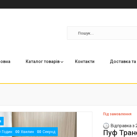
ловна
Каталог товарів
Контакти
Доставка та
Під замовлення
Відправка з 
Пуф Тран
0
Годин
0
0
Хвилин
0
0
Секунд