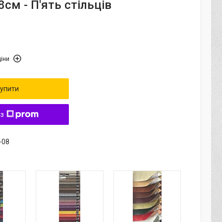
см - П'ять стільців
іни
упити
 з
-08