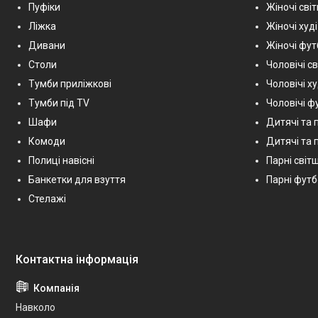
Пуфіки
Жіночі сві
Ліжка
Жіночі худі
Дивани
Жіночі фу
Столи
Чоловічі с
Тумби приліжкові
Чоловічі х
Тумби під TV
Чоловічі ф
Шафи
Дитячі та 
Комоди
Дитячі та п
Полиці навісні
Парні світш
Банкетки для взуття
Парні фут
Стелажі
Навколо