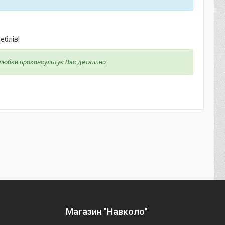
еблів!
алюбки проконсультує Вас детально.
Магазин "Навколо"