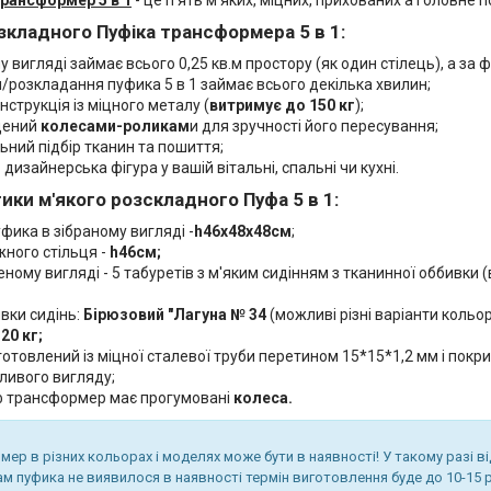
зкладного Пуфіка трансформера 5 в 1:
у вигляді займає всього 0,25 кв.м простору (як один стілець), а за
/розкладання пуфика 5 в 1 займає всього декілька хвилин;
нструкція із міцного металу (
витриму
є до 150 кг
);
щений
колесами-роликам
и для зручності його пересування;
ьний підбір тканин та пошиття;
– дизайнерська фігура у вашій вітальні, спальні чи кухні.
ики м'якого розскладного Пуфа 5 в 1:
фика в зібраному вигляді -
h46х48х48см
;
жного стільця -
h46см;
ному вигляді - 5 табуретів з м'яким сидінням з тканинної оббивки 
вки сидінь:
Бірюзовий "Лагуна № 34
(можливі різні варіанти кольор
а
20 кг;
готовлений із міцної сталевої труби перетином 15*15*1,2 мм і по
ливого вигляду;
 трансформер має прогумовані
колеса.
ер в різних кольорах і моделях може бути в наявності! У такому разі в
ам пуфика не виявилося в наявності термін виготовлення буде до 10-15 р