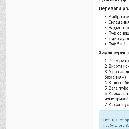
Переваги ро
У зібраном
Складання
Надійна ко
Пуф осна
Індивідуал
Пуф 5 в 1 
Характерист
Розміри пу
Висота ко
У розкладе
бажанням);
Колір обби
Вага пуф
Каркас ви
йому приваб
Кожен пуф
Пуф трансформ
необхідного В