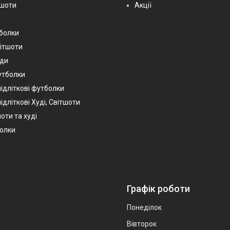
тшоти
Акції
тболки
вітшоти
уди
утболки
підліткові футболки
ідліткові Худі, Світшоти
оти та худі
болки
Графік роботи
Понеділок
Вівторок