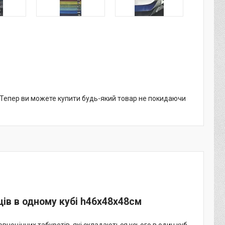
. Тепер ви можете купити будь-який товар не покидаючи
ців в одному кубі h46х48х48см
повноцінних табуретів, які складаються усього в один куб.