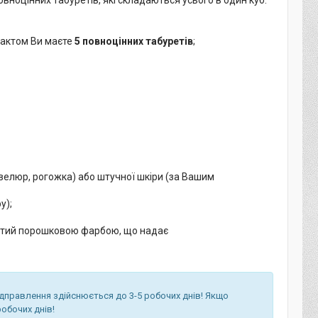
 фактом Ви маєте
5 повноцінних табуретів
;
(велюр, рогожка) або штучної шкіри (за Вашим
у);
критий порошковою фарбою, що надає
ідправлення здійснюється до 3-5 робочих днів! Якщо
обочих днів!