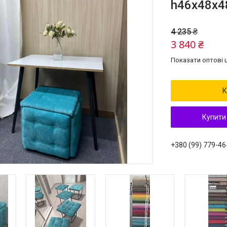
h46х48х48
4 235 ₴
3 840 ₴
Показати оптові ц
К
Купити
+380 (99) 779-46