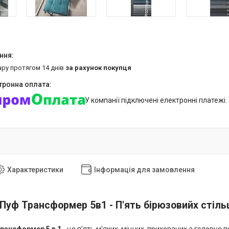
ару протягом 14 днів
за рахунок покупця
У компанії підключені електронні платежі
Характеристики
Інформація для замовлення
Пуф Трансформер 5в1 - П'ять бірюзовийх стіль
рансформер 5 в 1
- це п'ять м'яких, міцних, прихованих а головне 