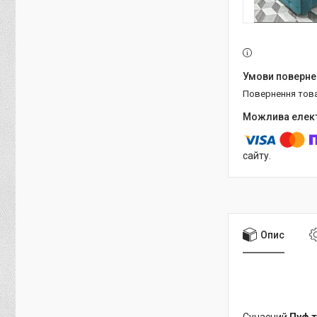
повернення тов
сайту.
Опис
Сучасний
Пуф т