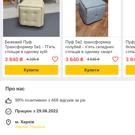
Бежевий Пуф
Пуф 5в1 трансформер
Пуфі
Трансформер 5в1 - П'ять
голубий - п'ять складних
біли
стільців в одному кубі
стільців в одному смарт
стіл
штучна шкіра
пуфе
пуф
3 840
3 640
3 6
₴
₴
4 235 ₴
4 035 ₴
Купити
Купити
Про нас
98% позитивних з 468 відгуків за рік
Працює з 29.06.2022
м. Харків
Харків, Україна