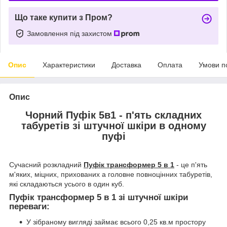
Що таке купити з Пром?
Замовлення під захистом
Опис
Характеристики
Доставка
Оплата
Умови п
Опис
Чорний Пуфік 5в1 - п'ять складних
табуретів зі штучної шкіри в одному
пуфі
Сучасний розкладний
Пуфік трансформер 5 в 1
- це п'ять
м'яких, міцних, прихованих а головне повноцінних табуретів,
які складаються усього в один куб.
Пуфік трансформер 5 в 1 зі штучної шкіри
переваги:
У зібраному вигляді займає всього 0,25 кв.м простору