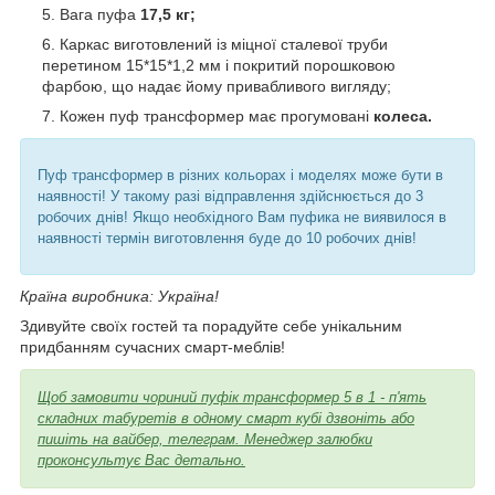
Вага пуфа
17,5 кг;
Каркас виготовлений із міцної сталевої труби
перетином 15*15*1,2 мм і покритий порошковою
фарбою, що надає йому привабливого вигляду;
Кожен пуф трансформер має прогумовані
колеса.
Пуф трансформер в різних кольорах і моделях може бути в
наявності! У такому разі відправлення здійснюється до 3
робочих днів! Якщо необхідного Вам пуфика не виявилося в
наявності термін виготовлення буде до 10 робочих днів!
Країна виробника: Україна!
Здивуйте своїх гостей та порадуйте себе унікальним
придбанням сучасних смарт-меблів!
Щоб замовити чориний пуфік трансформер 5 в 1 - п'ять
складних табуретів в одному смарт кубі дзвоніть або
пишіть на вайбер, телеграм. Менеджер залюбки
проконсультує Вас детально.