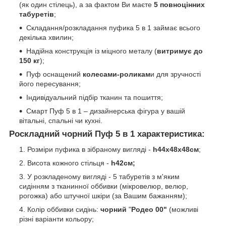
(як один стілець), а за фактом Ви маєте
5 повноцінних
табуретів
;
Складання/розкладання пуфика 5 в 1 займає всього
декілька хвилин;
Надійна конструкція із міцного металу (
витриму
є до
150 кг
);
Пуф оснащений
колесами-роликам
и для зручності
його пересування;
Індивідуальний підбір тканин та пошиття;
Смарт Пуф 5 в 1 – дизайнерська фігура у вашій
вітальні, спальні чи кухні.
Роскладний чорний Пуф 5 в 1 характеристика:
Розміри пуфика в зібраному вигляді -
h44х48х48см
;
Висота кожного стільця -
h42см;
У розкладеному вигляді - 5 табуретів з м'яким
сидінням з тканинної оббивки (мікровелюр, велюр,
рогожка) або штучної шкіри (за Вашим бажанням);
Колір оббивки сидінь:
чорний
"
Родео 00"
(можливі
різні варіанти кольору;