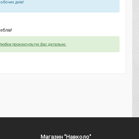
обочих днів!
еблів!
алюбки проконсультує Вас детально.
Магазин "Навколо"