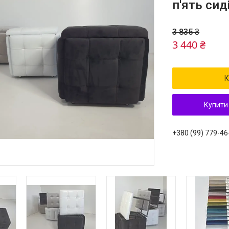
п'ять сид
3 835 ₴
3 440 ₴
К
Купити
+380 (99) 779-46