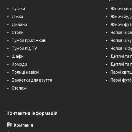
Пуфіки
Жіночі сві
Ліжка
Жіночі худі
Дивани
Жіночі фу
Столи
Чоловічі с
Тумби приліжкові
Чоловічі х
Тумби під TV
Чоловічі ф
Шафи
Дитячі та 
Комоди
Дитячі та п
Полиці навісні
Парні світш
Банкетки для взуття
Парні фут
Стелажі