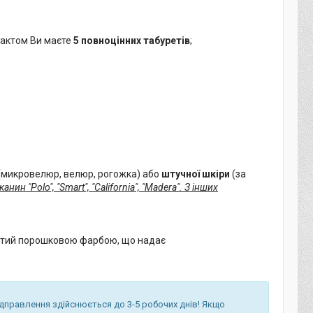
 фактом Ви маєте
5 повноцінних табуретів
;
(микровелюр, велюр, рогожка) або
штучної шкіри
(за
тканин
"Polo", "Smart", "California", "Madera"
. З інших
критий порошковою фарбою, що надає
ідправлення здійснюється до 3-5 робочих днів! Якщо