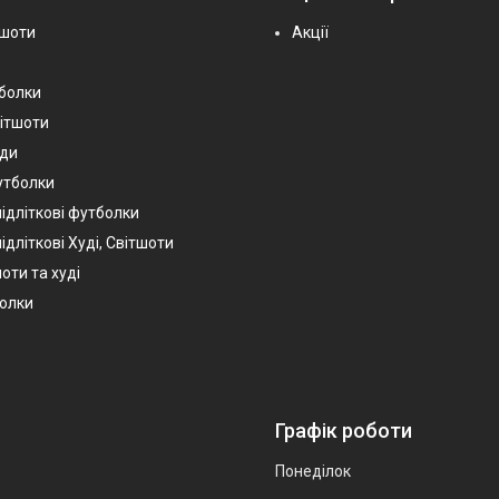
тшоти
Акції
тболки
вітшоти
уди
утболки
підліткові футболки
ідліткові Худі, Світшоти
оти та худі
болки
Графік роботи
Понеділок