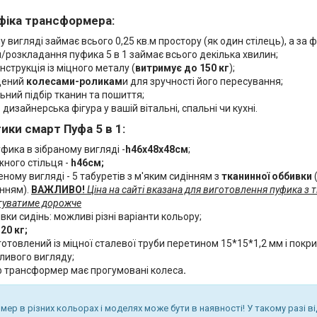
фіка трансформера:
у вигляді займає всього 0,25 кв.м простору (як один стілець), а за
/розкладання пуфика 5 в 1 займає всього декілька хвилин;
нструкція із міцного металу (
витриму
є до 150 кг
);
щений
колесами-роликам
и для зручності його пересування;
ьний підбір тканин та пошиття;
– дизайнерська фігура у вашій вітальні, спальні чи кухні.
ики смарт Пуфа 5 в 1:
фика в зібраному вигляді -
h46х48х48см
;
жного стільця -
h46см;
ному вигляді - 5 табуретів з м'яким сидінням з
тканинної оббивки
нням).
ВАЖЛИВО!
Ціна на сайті вказана для виготовлення пуфика з 
штуватиме дорожче
вки сидінь: можливі різні варіанти кольору;
а
20 кг;
готовлений із міцної сталевої труби перетином 15*15*1,2 мм і по
ливого вигляду;
 трансформер має прогумовані колеса
.
ер в різних кольорах і моделях може бути в наявності! У такому разі в