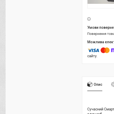
повернення тов
сайту.
Опис
Сучасний Смар
один куб.