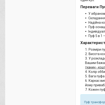
Переваги Пу
У зібраном
Складання
Надійна ко
Пуф осна
Індивідуал
Пуф 5 в 1 
Характерист
Розміри пу
Висота ко
У розкладе
Вашим бажа
тканин - ко
Колір обби
Вага пуф
Каркас ви
йому приваб
Кожен пуф
Пуф трансформ