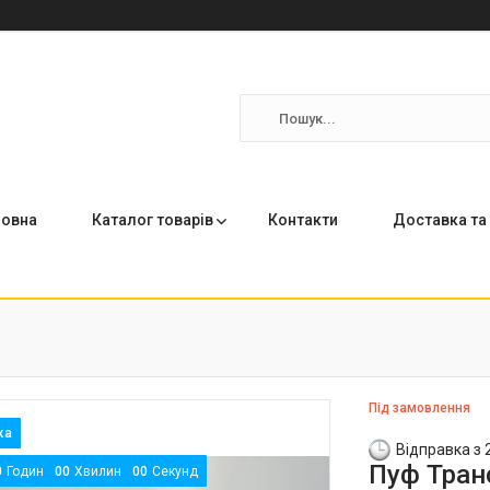
ловна
Каталог товарів
Контакти
Доставка та
Під замовлення
Відправка з 
Пуф Тран
0
Годин
0
0
Хвилин
0
0
Секунд