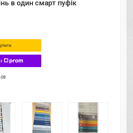
інь в один смарт пуфік
упити
 з
-08